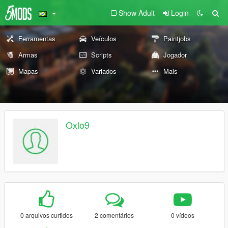
Show Adult
Login
Ferramentas
Veículos
Paintjobs
Armas
Scripts
Jogador
Mapas
Variados
Mais
Oxlo9
0 arquivos curtidos
2 comentários
0 vídeos