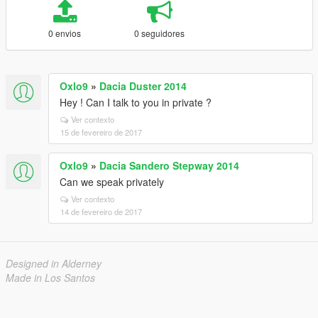
0 envios
0 seguidores
Oxlo9
»
Dacia Duster 2014
Hey ! Can I talk to you in private ?
Ver contexto
15 de fevereiro de 2017
Oxlo9
»
Dacia Sandero Stepway 2014
Can we speak privately
Ver contexto
14 de fevereiro de 2017
Designed in Alderney
Made in Los Santos