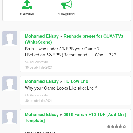
0 envios
1 seguidor
Mohamed ENsay
»
Reshade preset for QUANTV3
(WhiteScene)
Bruh... why under 30-FPS your Game ?
i Setted on 52-FPS (Recommend) ... Why ... ???
Ver contexto
30 de abril de 2021
Mohamed ENsay
»
HD Low End
Why your Game Looks Like idiot Life ?
Ver contexto
30 de abril de 2021
Mohamed ENsay
»
2016 Ferrari F12 TDF [Add-On |
Template]