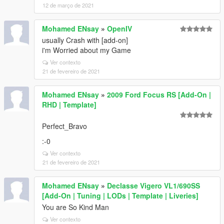
12 de março de 2021
Mohamed ENsay
»
OpenIV
usually Crash with [add-on]
i'm Worried about my Game
Ver contexto
21 de fevereiro de 2021
Mohamed ENsay
»
2009 Ford Focus RS [Add-On |
RHD | Template]
Perfect_Bravo
:-0
Ver contexto
21 de fevereiro de 2021
Mohamed ENsay
»
Declasse Vigero VL1/690SS
[Add-On | Tuning | LODs | Template | Liveries]
You are So Kind Man
Ver contexto