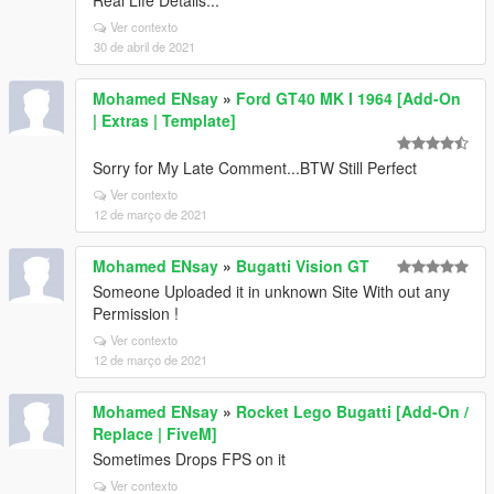
Real Life Details...
Ver contexto
30 de abril de 2021
Mohamed ENsay
»
Ford GT40 MK I 1964 [Add-On
| Extras | Template]
Sorry for My Late Comment...BTW Still Perfect
Ver contexto
12 de março de 2021
Mohamed ENsay
»
Bugatti Vision GT
Someone Uploaded it in unknown Site With out any
Permission !
Ver contexto
12 de março de 2021
Mohamed ENsay
»
Rocket Lego Bugatti [Add-On /
Replace | FiveM]
Sometimes Drops FPS on it
Ver contexto