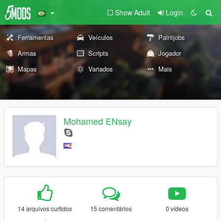
Show Adult
Login
Ferramentas
Veículos
Paintjobs
Armas
Scripts
Jogador
Mapas
Variados
Mais
Mohamed ENsay
14 arquivos curtidos
15 comentários
0 vídeos