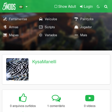
Show Adult
Login
Ferramentas
Veículos
Paintjobs
Armas
Scripts
Jogador
Mapas
Variados
Mais
KysaManelli
0 arquivos curtidos
1 comentário
0 vídeos