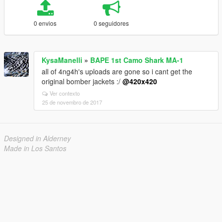
0 envios
0 seguidores
KysaManelli
»
BAPE 1st Camo Shark MA-1
all of 4ng4h's uploads are gone so i cant get the
original bomber jackets :/
@420x420
Ver contexto
25 de novembro de 2017
Designed in Alderney
Made in Los Santos