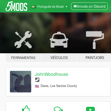
5mods on Discord
Português do Brasil
VEÍCULOS
PAINTJOBS
FERRAMENTAS
JohnWoodhouse
Davis, Los Santos County