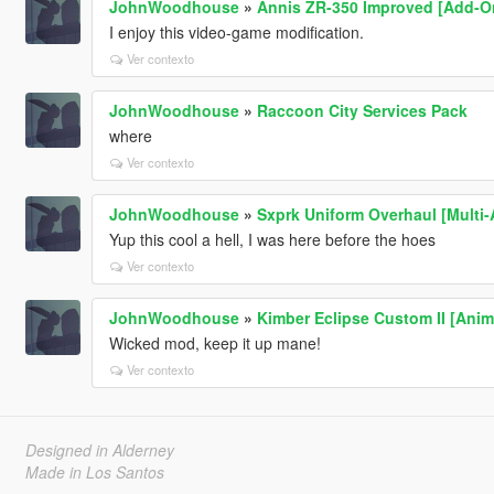
JohnWoodhouse
»
Annis ZR-350 Improved [Add-On
I enjoy this video-game modification.
Ver contexto
JohnWoodhouse
»
Raccoon City Services Pack
where
Ver contexto
JohnWoodhouse
»
Sxprk Uniform Overhaul [Multi
Yup this cool a hell, I was here before the hoes
Ver contexto
JohnWoodhouse
»
Kimber Eclipse Custom II [Anim
Wicked mod, keep it up mane!
Ver contexto
Designed in Alderney
Made in Los Santos