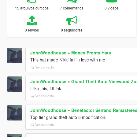
15 arquivos curtidos
7 comentários
0 vídeos
0 envios
0 seguidores
JohnWoodhouse
»
Money Fronts Hats
This hat made Nikki fall in love with me
Ver contexto
JohnWoodhouse
»
Grand Theft Auto Vinewood Zo
I like this, I think.
Ver contexto
JohnWoodhouse
»
Benefactor Serrano Remastered
Top tier grand theft auto 5 modification.
Ver contexto