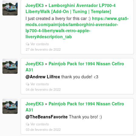
JoeyEK3
»
Lamborghini Aventador LP700-4
LibertyWalk [Add-On | Tuning | Template]
I just created a livery for this car :)
https://www.gta5-
mods.com/paintjobs/lamborghini-aventador-
lp700-4-libertywalk-retro-apple-
livery#description_tab
Ver contexto
27 de fevereiro de 2022
JoeyEK3
»
Paintjob Pack for 1994 Nissan Cefiro
A31
@Andrew Lilfrox
thank you dude! <3
Ver contexto
04 de fevereiro de 2022
JoeyEK3
»
Paintjob Pack for 1994 Nissan Cefiro
A31
@TheBeansFavorite
Thank you bro! :)
Ver contexto
03 de fevereiro de 2022