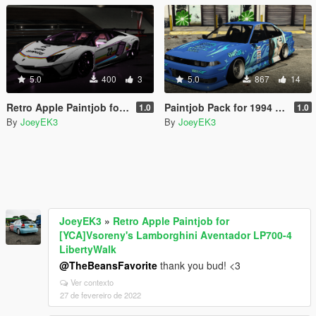
5.0
400
3
5.0
867
14
Retro Apple Paintjob for [YCA]Vsoreny's Lamborghini Aventador LP700-4 LibertyWalk
Paintjob Pack for 1994 Nissan Cefiro A31
1.0
1.0
By
JoeyEK3
By
JoeyEK3
JoeyEK3
»
Retro Apple Paintjob for
[YCA]Vsoreny's Lamborghini Aventador LP700-4
LibertyWalk
@TheBeansFavorite
thank you bud! <3
Ver contexto
27 de fevereiro de 2022