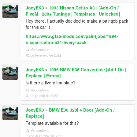
JoeyEK3
»
1993 Nissan Cefiro A31 [Add-On /
FiveM | 200+ Tunings | Templates | Unlocked]
Hey there, I actually decided to make a paintjob pack
for this car :)
https://www.gta5-mods.com/paintjobs/1994-
nissan-cefiro-a31-livery-pack
Ver contexto
02 de fevereiro de 2022
JoeyEK3
»
1996 BMW E36 Convertible [Add-On |
Replace | Extras]
is there a livery template?
Ver contexto
31 de janeiro de 2022
JoeyEK3
»
BMW E36 328i 4 Door [Add-On /
Replace]
Template available for this?
Ver contexto
13 de dezembro de 2021