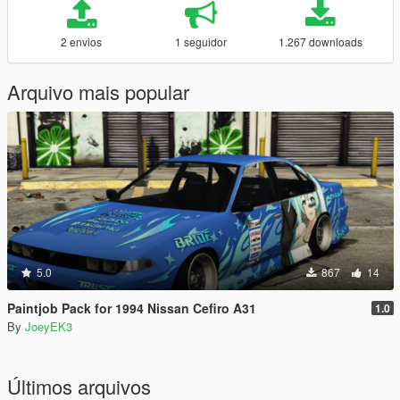
2 envios
1 seguidor
1.267 downloads
Arquivo mais popular
5.0
867
14
Paintjob Pack for 1994 Nissan Cefiro A31
1.0
By
JoeyEK3
Últimos arquivos