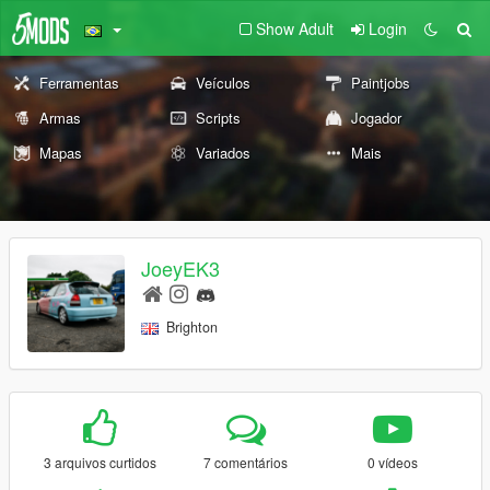
Show Adult
Login
Ferramentas
Veículos
Paintjobs
Armas
Scripts
Jogador
Mapas
Variados
Mais
JoeyEK3
Brighton
3 arquivos curtidos
7 comentários
0 vídeos