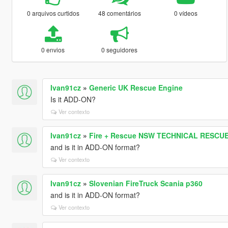
0 arquivos curtidos
48 comentários
0 vídeos
0 envios
0 seguidores
Ivan91cz
»
Generic UK Rescue Engine
Is it ADD-ON?
Ver contexto
Ivan91cz
»
Fire + Rescue NSW TECHNICAL RESCUE
and is it in ADD-ON format?
Ver contexto
Ivan91cz
»
Slovenian FireTruck Scania p360
and is it in ADD-ON format?
Ver contexto