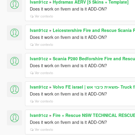
Ivan91cz
»
Hydramax AERV [5 Skins + Template]
Does it work on fivem and is it ADD-ON?
Ver contexto
Ivan91cz
»
Leicestershire Fire and Rescue Scania 
Does it work on fivem and is it ADD-ON?
Ver contexto
Ivan91cz
»
Scania P280 Bedforshire Fire and Resc
Does it work on fivem and is it ADD-ON?
Ver contexto
Ivan91cz
»
Volvo FE israel | אש
Does it work on fivem and is it ADD-ON?
Ver contexto
Ivan91cz
»
Fire + Rescue NSW TECHNICAL RESCUE
Does it work on fivem and is it ADD-ON?
Ver contexto