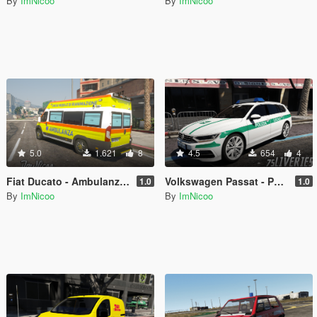
By
ImNicoo
By
ImNicoo
5.0
1.621
8
4.5
654
4
Fiat Ducato - Ambulanza 118 ( Paintjob | Fivem )
Volkswagen Passat - Polizia Locale (Paintjob | FiveM)
1.0
1.0
By
ImNicoo
By
ImNicoo