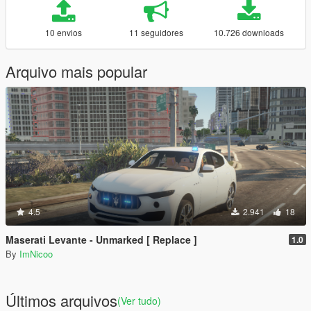
10 envios
11 seguidores
10.726 downloads
Arquivo mais popular
4.5
2.941
18
Maserati Levante - Unmarked [ Replace ]
1.0
By
ImNicoo
Últimos arquivos
(Ver tudo)