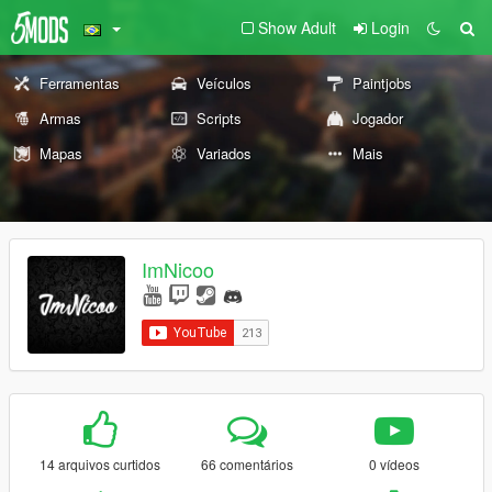
Show Adult
Login
Ferramentas
Veículos
Paintjobs
Armas
Scripts
Jogador
Mapas
Variados
Mais
ImNicoo
14 arquivos curtidos
66 comentários
0 vídeos