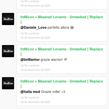
Ver contexto
24 de dezembro de 2020
ImNicoo
»
Maserati Levante - Unmarked [ Replace
]
@Daniele_Lovo
perfetto allora 😂
Ver contexto
24 de dezembro de 2020
ImNicoo
»
Maserati Levante - Unmarked [ Replace
]
@ImWarrior
grazie warrior! 💜
Ver contexto
24 de dezembro de 2020
ImNicoo
»
Maserati Levante - Unmarked [ Replace
]
@italia mod
Grazie mille! <3
Ver contexto
24 de dezembro de 2020