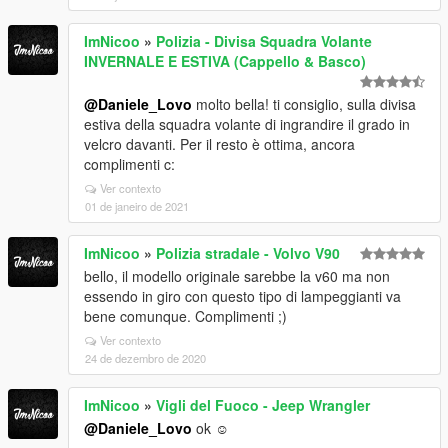
ImNicoo
»
Polizia - Divisa Squadra Volante
INVERNALE E ESTIVA (Cappello & Basco)
@Daniele_Lovo
molto bella! ti consiglio, sulla divisa
estiva della squadra volante di ingrandire il grado in
velcro davanti. Per il resto è ottima, ancora
complimenti c:
Ver contexto
01 de janeiro de 2021
ImNicoo
»
Polizia stradale - Volvo V90
bello, il modello originale sarebbe la v60 ma non
essendo in giro con questo tipo di lampeggianti va
bene comunque. Complimenti ;)
Ver contexto
24 de dezembro de 2020
ImNicoo
»
Vigli del Fuoco - Jeep Wrangler
@Daniele_Lovo
ok ☺