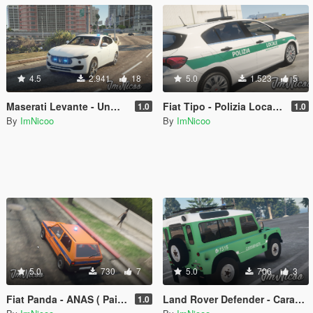
4.5
2.941
18
5.0
1.523
5
Maserati Levante - Unmarked [ Replace ]
Fiat Tipo - Polizia Locale ( Paintjob | Fivem )
1.0
1.0
By
ImNicoo
By
ImNicoo
5.0
730
7
5.0
706
3
Fiat Panda - ANAS ( Paintjob - FiveM )
Land Rover Defender - Carabinieri Forestali ( Paintjob | Fivem )
1.0