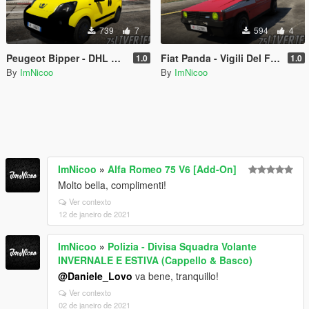
739
7
594
4
Peugeot Bipper - DHL Express (Paintjob | FiveM)
Fiat Panda - Vigili Del Fuoco 115 (Paintjob | FiveM)
1.0
1.0
By
ImNicoo
By
ImNicoo
ImNicoo
»
Alfa Romeo 75 V6 [Add-On]
Molto bella, complimenti!
Ver contexto
12 de janeiro de 2021
ImNicoo
»
Polizia - Divisa Squadra Volante
INVERNALE E ESTIVA (Cappello & Basco)
@Daniele_Lovo
va bene, tranquillo!
Ver contexto
02 de janeiro de 2021