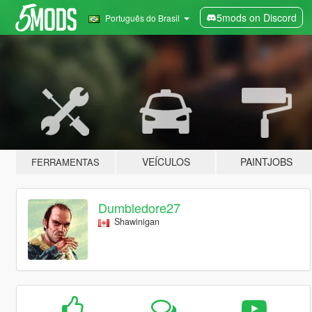
5mods on Discord
Português do Brasil
VEÍCULOS
PAINTJOBS
FERRAMENTAS
Dumbledore27
Shawinigan