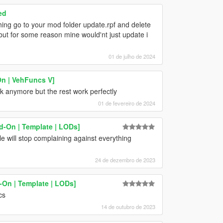
ed
ing go to your mod folder update.rpf and delete
ut for some reason mine would'nt just update i
01 de julho de 2024
n | VehFuncs V]
k anymore but the rest work perfectly
01 de fevereiro de 2024
d-On | Template | LODs]
le will stop complaining against everything
24 de dezembro de 2023
On | Template | LODs]
cs
14 de outubro de 2023