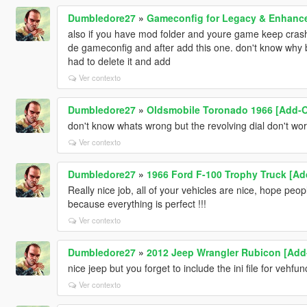
Dumbledore27
»
Gameconfig for Legacy & Enhanc
also if you have mod folder and youre game keep crash
de gameconfig and after add this one. don't know why b
had to delete it and add
Ver contexto
Dumbledore27
»
Oldsmobile Toronado 1966 [Add-O
don't know whats wrong but the revolving dial don't wor
Ver contexto
Dumbledore27
»
1966 Ford F-100 Trophy Truck [Ad
Really nice job, all of your vehicles are nice, hope peop
because everything is perfect !!!
Ver contexto
Dumbledore27
»
2012 Jeep Wrangler Rubicon [Add-
nice jeep but you forget to include the ini file for vehfun
Ver contexto