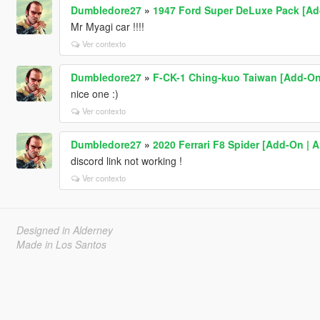
Dumbledore27
»
1947 Ford Super DeLuxe Pack [Ad
Mr Myagi car !!!!
Ver contexto
Dumbledore27
»
F-CK-1 Ching-kuo Taiwan [Add-On
nice one :)
Ver contexto
Dumbledore27
»
2020 Ferrari F8 Spider [Add-On | 
discord link not working !
Ver contexto
Designed in Alderney
Made in Los Santos