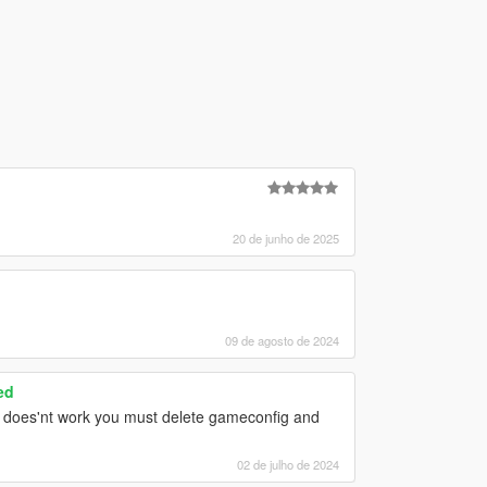
20 de junho de 2025
09 de agosto de 2024
ed
it does'nt work you must delete gameconfig and
02 de julho de 2024