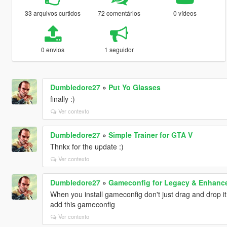
33 arquivos curtidos
72 comentários
0 vídeos
0 envios
1 seguidor
Dumbledore27
»
Put Yo Glasses
finally :)
Ver contexto
Dumbledore27
»
Simple Trainer for GTA V
Thnkx for the update :)
Ver contexto
Dumbledore27
»
Gameconfig for Legacy & Enhanc
When you install gameconfig don't just drag and drop 
add this gameconfig
Ver contexto