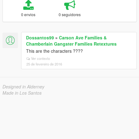
0 envios
0 seguidores
Dossantos99
»
Carson Ave Families &
Chamberlain Gangster Families Retextures
This are the characters ????
Ver contexto
25 de fevereiro de 2016
Designed in Alderney
Made in Los Santos