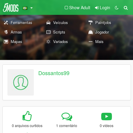
Show Adult
Login
Ferramentas
Veículos
Paintjobs
Armas
Scripts
Jogador
Mapas
Variados
Mais
Dossantos99
0 arquivos curtidos
1 comentário
0 vídeos