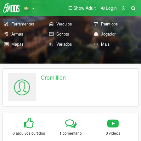
Show Adult
Login
Ferramentas
Veículos
Paintjobs
Armas
Scripts
Jogador
Mapas
Variados
Mais
Cromillion
0 arquivos curtidos
1 comentário
0 vídeos