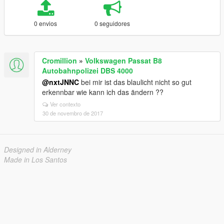
0 envios
0 seguidores
Cromillion
»
Volkswagen Passat B8
Autobahnpolizei DBS 4000
@nxtJNNC
bei mir ist das blaulicht nicht so gut
erkennbar wie kann ich das ändern ??
Ver contexto
30 de novembro de 2017
Designed in Alderney
Made in Los Santos