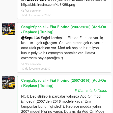
http://i.hizliresim.com/kb3XB9.png
Ver contexto
17 de fevereiro de 2017
CengizSpecial
»
Fiat Fiorino (2007-2016) [Add-On
/ Replace | Tuning]
@SepuL34
Sağol kardeşim. Elimde Fluence var. İç
kısmı için çok uğraştım. Convert etmek çok istiyorum
ama ufak problem var. Mod tek başına bir milyon
küsür poly ve birleşmeyen parçalar var. Hatayı
çözersem paylaşacağım :)
Ver contexto
17 de fevereiro de 2017
CengizSpecial
»
Fiat Fiorino (2007-2016) [Add-On
/ Replace | Tuning]
Comentário fixado
NOT: Değiştirilebilir parçalar yalnızca Add-On mod
içindedir (2007'den 2016 modele kadar tüm
tamponlar bunun içindedir). Replace modda yalnız
2007 model Fiorino vardır. Dolayısıyla Add-On Mode