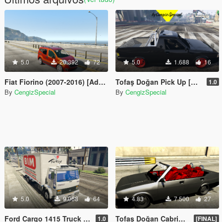
5.0
20.392
72
5.0
1.688
16
Fiat Fiorino (2007-2016) [Add-On / Replace | Tuning]
Tofaş Doğan Pick Up [Add-On / Replace]
1.0
By
CengizSpecial
By
CengizSpecial
5.0
9.068
64
4.83
7.500
27
Ford Cargo 1415 Truck [Add-On / Replace]
Tofaş Doğan Cabrio [Add-On / Replace | Tuning]
1.0
[FINAL]