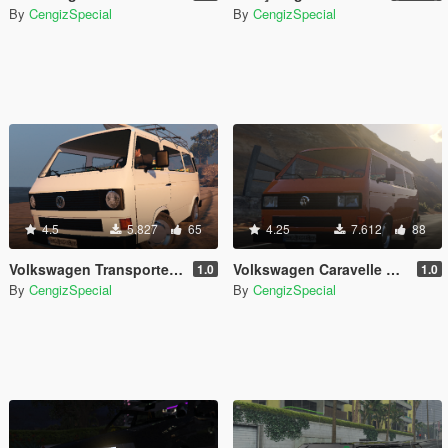
By
CengizSpecial
By
CengizSpecial
4.5
5.827
65
4.25
7.612
88
Volkswagen Transporter T3 (1979) [Add-On / Replace]
Volkswagen Caravelle T3 (1983) [Add-On / Replace]
1.0
1.0
By
CengizSpecial
By
CengizSpecial