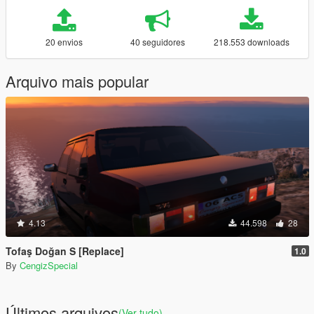
20 envios
40 seguidores
218.553 downloads
Arquivo mais popular
4.13
44.598
28
Tofaş Doğan S [Replace]
1.0
By
CengizSpecial
Últimos arquivos
(Ver tudo)