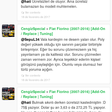
@hati
Ücretsizleri de oluyor. Ama ücretsiz
bulamazsın bu modeli muhtemelen.
Ver contexto
18 de fevereiro de 2017
CengizSpecial
»
Fiat Fiorino (2007-2016) [Add-On
/ Replace | Tuning]
@SepuL34
Vala kardeşim ne desem yalan olur. Poly
değeri yüksek olduğu için sanırım parçalar birbiriyle
birleşmiyor. Eğer bu sorunu çözemezsem ya hiç
yayınlamam ya da kalitesiz olur. Sorunu çözmeden
zaman vermem zor. Ayrıca teşekkür ederim kişisel
görüşünü paylaştığın için. Olumlu veya olumsuz her
türlü yoruma açığım.
Ver contexto
18 de fevereiro de 2017
CengizSpecial
»
Fiat Fiorino (2007-2016) [Add-On
/ Replace | Tuning]
@hati
Bulmak sıkıntı derken ücretsizi kastedmiştim :D
75$ yazıyor. Dolar şu an 3,63 o da 272,25 TL yapıyor.