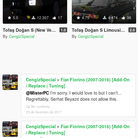
5.0
12.307
17
4.75
4.474
36
Tofaş Doğan S (New Version) [Add-On / Replace]
Tofaş Doğan S Limousine (New Version) [Add-On / Replace]
1.0
2.0
By
CengizSpecial
By
CengizSpecial
CengizSpecial
»
Fiat Fiorino (2007-2016) [Add-On
/ Replace | Tuning]
@MisterPC
I'm sorry. I would love to but I can't...
Regrettably, Serhat Beyazıt does not allow this.
Ver contexto
23 de fevereiro de 2017
CengizSpecial
»
Fiat Fiorino (2007-2016) [Add-On
/ Replace | Tuning]