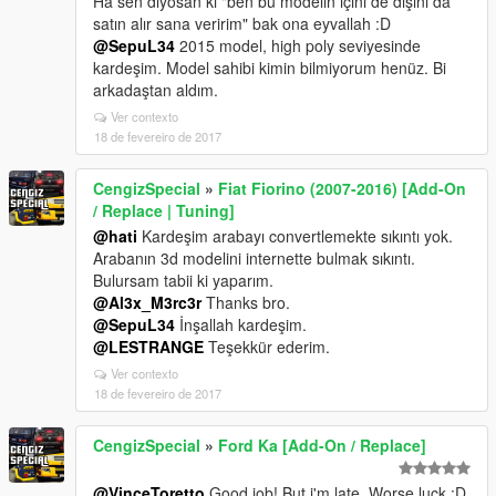
Ha sen diyosan ki "ben bu modelin içini de dışını da
satın alır sana veririm" bak ona eyvallah :D
@SepuL34
2015 model, high poly seviyesinde
kardeşim. Model sahibi kimin bilmiyorum henüz. Bi
arkadaştan aldım.
Ver contexto
18 de fevereiro de 2017
CengizSpecial
»
Fiat Fiorino (2007-2016) [Add-On
/ Replace | Tuning]
@hati
Kardeşim arabayı convertlemekte sıkıntı yok.
Arabanın 3d modelini internette bulmak sıkıntı.
Bulursam tabii ki yaparım.
@Al3x_M3rc3r
Thanks bro.
@SepuL34
İnşallah kardeşim.
@LESTRANGE
Teşekkür ederim.
Ver contexto
18 de fevereiro de 2017
CengizSpecial
»
Ford Ka [Add-On / Replace]
@VinceToretto
Good job! But i'm late. Worse luck :D