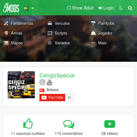
Show Adult
Login
Ferramentas
Veículos
Paintjobs
Armas
Scripts
Jogador
Mapas
Variados
Mais
CengizSpecial
Ankara
11 arquivos curtidos
173 comentários
28 vídeos