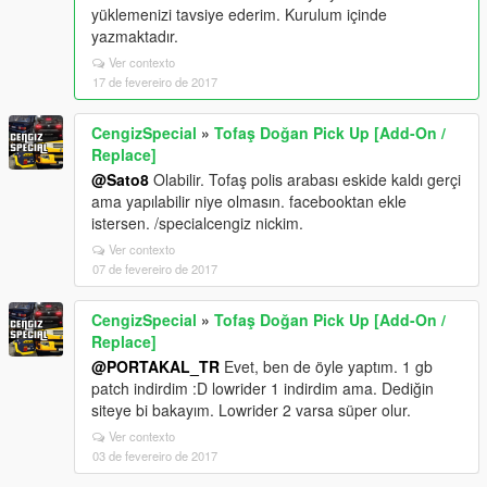
yüklemenizi tavsiye ederim. Kurulum içinde
yazmaktadır.
Ver contexto
17 de fevereiro de 2017
CengizSpecial
»
Tofaş Doğan Pick Up [Add-On /
Replace]
@Sato8
Olabilir. Tofaş polis arabası eskide kaldı gerçi
ama yapılabilir niye olmasın. facebooktan ekle
istersen. /specialcengiz nickim.
Ver contexto
07 de fevereiro de 2017
CengizSpecial
»
Tofaş Doğan Pick Up [Add-On /
Replace]
@PORTAKAL_TR
Evet, ben de öyle yaptım. 1 gb
patch indirdim :D lowrider 1 indirdim ama. Dediğin
siteye bi bakayım. Lowrider 2 varsa süper olur.
Ver contexto
03 de fevereiro de 2017