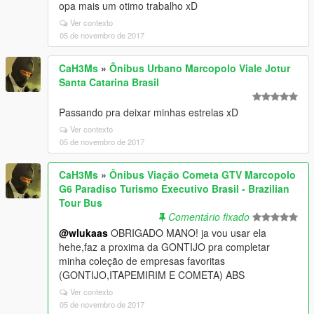
opa mais um otimo trabalho xD
Ver contexto
05 de novembro de 2017
CaH3Ms
»
Ônibus Urbano Marcopolo Viale Jotur
Santa Catarina Brasil
Passando pra deixar minhas estrelas xD
Ver contexto
05 de novembro de 2017
CaH3Ms
»
Ônibus Viação Cometa GTV Marcopolo
G6 Paradiso Turismo Executivo Brasil - Brazilian
Tour Bus
Comentário fixado
@wlukaas
OBRIGADO MANO! ja vou usar ela
hehe,faz a proxima da GONTIJO pra completar
minha coleção de empresas favoritas
(GONTIJO,ITAPEMIRIM E COMETA) ABS
Ver contexto
05 de novembro de 2017