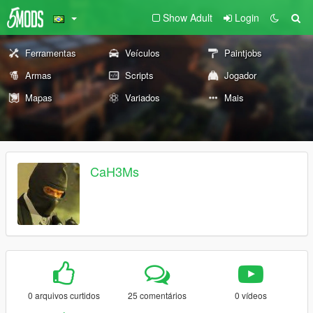
Show Adult
Login
Ferramentas
Veículos
Paintjobs
Armas
Scripts
Jogador
Mapas
Variados
Mais
CaH3Ms
0 arquivos curtidos
25 comentários
0 vídeos