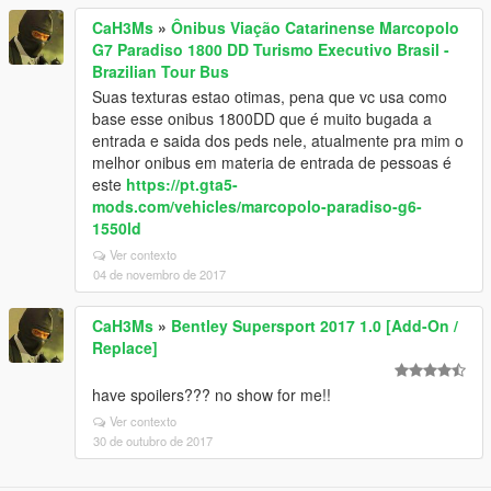
CaH3Ms
»
Ônibus Viação Catarinense Marcopolo
G7 Paradiso 1800 DD Turismo Executivo Brasil -
Brazilian Tour Bus
Suas texturas estao otimas, pena que vc usa como
base esse onibus 1800DD que é muito bugada a
entrada e saida dos peds nele, atualmente pra mim o
melhor onibus em materia de entrada de pessoas é
este
https://pt.gta5-
mods.com/vehicles/marcopolo-paradiso-g6-
1550ld
Ver contexto
04 de novembro de 2017
CaH3Ms
»
Bentley Supersport 2017 1.0 [Add-On /
Replace]
have spoilers??? no show for me!!
Ver contexto
30 de outubro de 2017