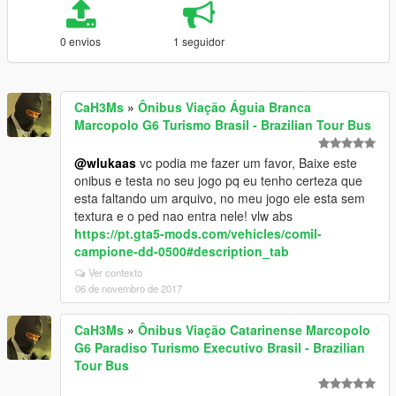
0 envios
1 seguidor
CaH3Ms
»
Ônibus Viação Águia Branca
Marcopolo G6 Turismo Brasil - Brazilian Tour Bus
@wlukaas
vc podia me fazer um favor, Baixe este
onibus e testa no seu jogo pq eu tenho certeza que
esta faltando um arquivo, no meu jogo ele esta sem
textura e o ped nao entra nele! vlw abs
https://pt.gta5-mods.com/vehicles/comil-
campione-dd-0500#description_tab
Ver contexto
06 de novembro de 2017
CaH3Ms
»
Ônibus Viação Catarinense Marcopolo
G6 Paradiso Turismo Executivo Brasil - Brazilian
Tour Bus