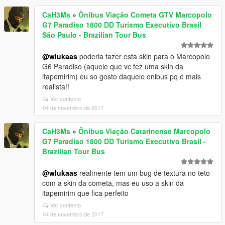
CaH3Ms
»
Ônibus Viação Cometa GTV Marcopolo
G7 Paradiso 1800 DD Turismo Executivo Brasil
São Paulo - Brazilian Tour Bus
@wlukaas
poderia fazer esta skin para o Marcopolo
G6 Paradiso (aquele que vc fez uma skin da
itapemirim) eu so gosto daquele onibus pq é mais
realista!!
Ver contexto
04 de novembro de 2017
CaH3Ms
»
Ônibus Viação Catarinense Marcopolo
G7 Paradiso 1800 DD Turismo Executivo Brasil -
Brazilian Tour Bus
@wlukaas
realmente tem um bug de textura no teto
com a skin da cometa, mas eu uso a skin da
itapemirim que fica perfeito
Ver contexto
04 de novembro de 2017