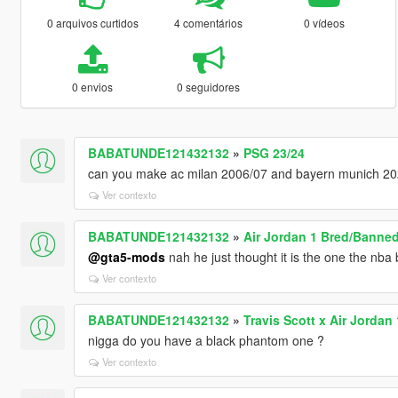
0 arquivos curtidos
4 comentários
0 vídeos
0 envios
0 seguidores
BABATUNDE121432132
»
PSG 23/24
can you make ac milan 2006/07 and bayern munich 2
Ver contexto
BABATUNDE121432132
»
Air Jordan 1 Bred/Banne
@gta5-mods
nah he just thought it is the one the nba 
Ver contexto
BABATUNDE121432132
»
Travis Scott x Air Jorda
nigga do you have a black phantom one ?
Ver contexto