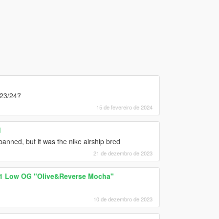
023/24?
15 de fevereiro de 2024
d
banned, but it was the nike airship bred
21 de dezembro de 2023
n 1 Low OG "Olive&Reverse Mocha"
10 de dezembro de 2023