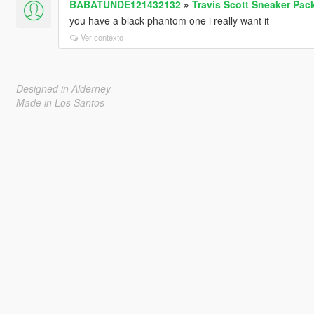
BABATUNDE121432132
»
Travis Scott Sneaker Pac
you have a black phantom one i really want it
Ver contexto
Designed in Alderney
Made in Los Santos