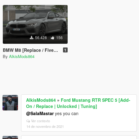
56.428
156
BMW M8 [Replace / FiveM | Unlocked]
1
By
AlkisMods864
AlkisMods864
»
Ford Mustang RTR SPEC 5 [Add-
On / Replace | Unlocked | Tuning]
@SalaMastar
yes you can
Ver contexto
14 de novembro de 2021