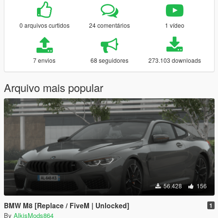
0 arquivos curtidos
24 comentários
1 vídeo
7 envios
68 seguidores
273.103 downloads
Arquivo mais popular
56.428
156
BMW M8 [Replace / FiveM | Unlocked]
1
By
AlkisMods864