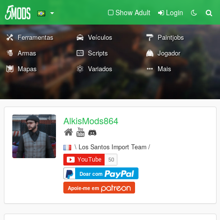
Show Adult
Login
Ferramentas
Veículos
Paintjobs
Armas
Scripts
Jogador
Mapas
Variados
Mais
AlkisMods864
\ Los Santos Import Team /
Doar com
Apoie-me em