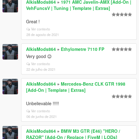
AlkisMods864
»
1971 AMC Javelin-AMX [Add-On |
VehFuncsV | Tuning | Template | Extras]
Great !
Ver contexto
28 de agosto de 2021
AlkisMods864
»
Ethylometre 7110 FP
Very good 😉
Ver contexto
22 de julho de 2021
AlkisMods864
»
Mercedes-Benz CLK GTR 1998
[Add-On | Template | Extras]
Unbelievable !!!!!
Ver contexto
06 de junho de 2021
AlkisMods864
»
BMW M3 GTR (E46) "HERO /
RAZOR" [Add-On / Replace | FiveM | LODs]