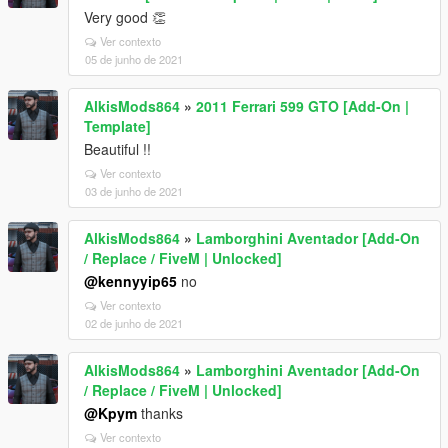
Very good 👏
Ver contexto
05 de junho de 2021
AlkisMods864
»
2011 Ferrari 599 GTO [Add-On |
Template]
Beautiful !!
Ver contexto
03 de junho de 2021
AlkisMods864
»
Lamborghini Aventador [Add-On
/ Replace / FiveM | Unlocked]
@kennyyip65
no
Ver contexto
02 de junho de 2021
AlkisMods864
»
Lamborghini Aventador [Add-On
/ Replace / FiveM | Unlocked]
@Kpym
thanks
Ver contexto