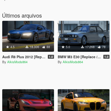
Últimos arquivos
4.5
18.306
88
5.0
17.268
78
Audi R8 Plus 2012 [Replace / Add-On / FiveM]
BMW M3 E30 [Replace / Add-On / FiveM]
1.0
1.0
By
AlkisMods864
By
AlkisMods864