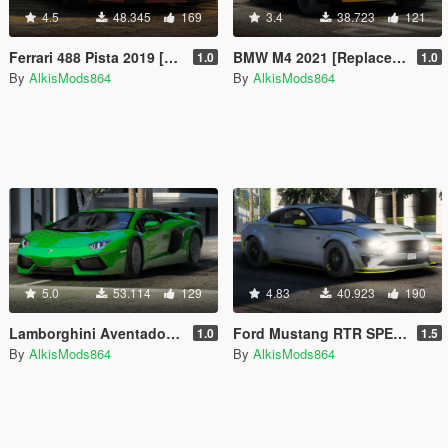
4.5
48.345
169
3.4
38.723
121
Ferrari 488 Pista 2019 [Replace / Add-On / FiveM | Unlock]
BMW M4 2021 [Replace / Add-On | FiveM | Unlock]
1.0
1.0
By
AlkisMods864
By
AlkisMods864
5.0
53.114
129
4.83
40.923
190
Lamborghini Aventador [Add-On / Replace / FiveM | Unlocked]
Ford Mustang RTR SPEC 5 [Add-On / Replace | Unlocked | Tuning]
1.0
1.5
By
AlkisMods864
By
AlkisMods864