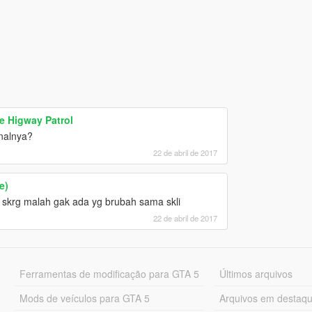
e Higway Patrol
nalnya?
22 de abril de 2017
e)
 skrg malah gak ada yg brubah sama skli
22 de abril de 2017
Ferramentas de modificação para GTA 5
Últimos arquivos
Mods de veículos para GTA 5
Arquivos em destaq