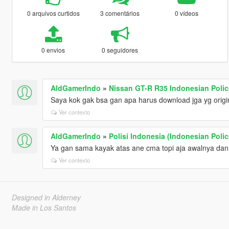
0 arquivos curtidos
3 comentários
0 vídeos
0 envios
0 seguidores
AldGamerIndo
»
Nissan GT-R R35 Indonesian Polic
Saya kok gak bsa gan apa harus download jga yg origi
Ver contexto
AldGamerIndo
»
Polisi Indonesia (Indonesian Polic
Ya gan sama kayak atas ane cma topi aja awalnya dan
Ver contexto
Designed in Alderney
Made in Los Santos