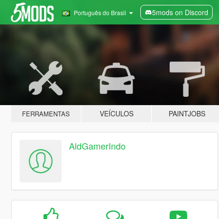
5mods on Discord
Português do Brasil
VEÍCULOS
PAINTJOBS
FERRAMENTAS
AldGamerIndo