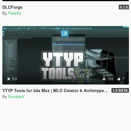
DLCForge
0.1.0
By
FlareXll
5.0
155
7
YTYP Tools for 3ds Max | MLO Creator & Archetype Creator
1.0 BETA
By
EscobarV