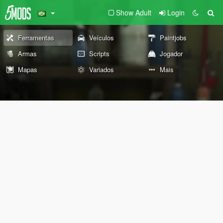
Show Adult
Login
Ferramentas
Veículos
Paintjobs
Armas
Scripts
Jogador
Mapas
Variados
Mais