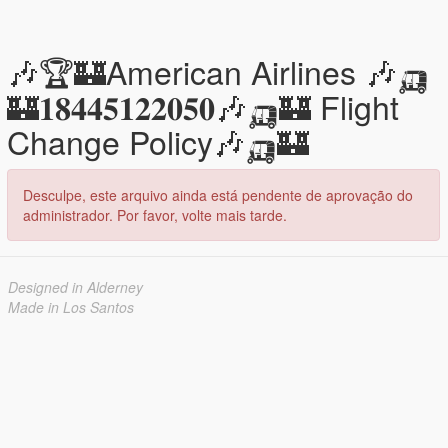
🎶🏆🏰American Airlines 🎶🛺
🏰𝟏𝟖𝟒𝟒𝟓𝟏𝟐𝟐𝟎𝟓𝟎🎶🛺🏰 Flight
Change Policy🎶🛺🏰
Desculpe, este arquivo ainda está pendente de aprovação do
administrador. Por favor, volte mais tarde.
Designed in Alderney
Made in Los Santos