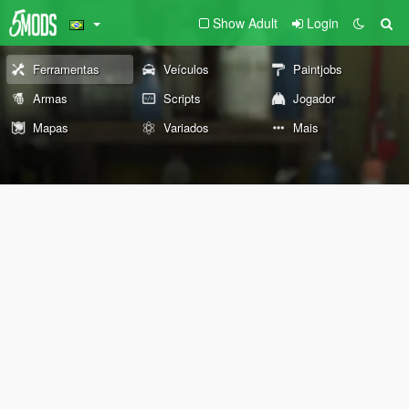
Show Adult
Login
Ferramentas
Veículos
Paintjobs
Armas
Scripts
Jogador
Mapas
Variados
Mais