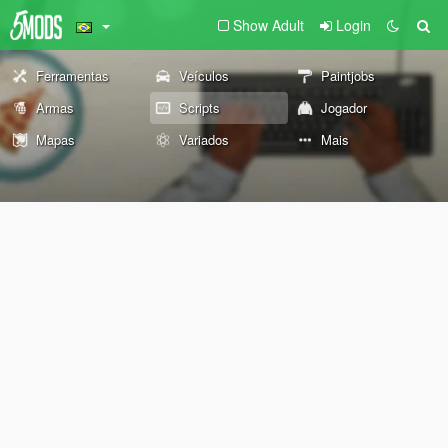
Show Adult
Login
Ferramentas
Veículos
Paintjobs
Armas
Scripts
Jogador
Mapas
Variados
Mais