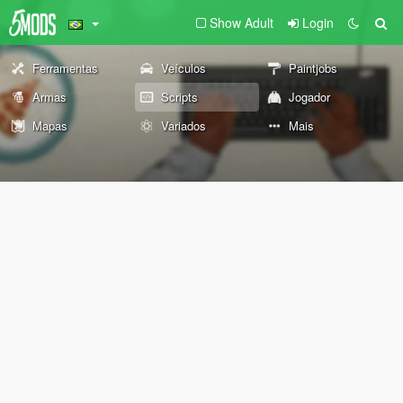
Show Adult
Login
Ferramentas
Veículos
Paintjobs
Armas
Scripts
Jogador
Mapas
Variados
Mais