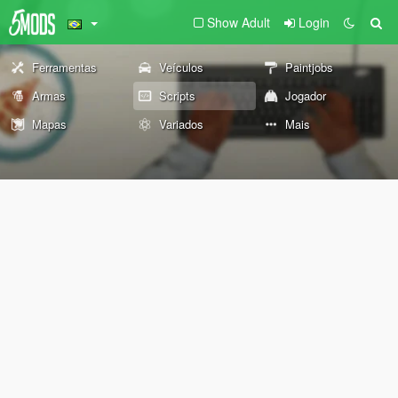
Show Adult
Login
Ferramentas
Veículos
Paintjobs
Armas
Scripts
Jogador
Mapas
Variados
Mais