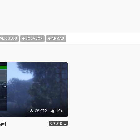
VEÍCULOS
JOGADOR
ARMAS
28.972
194
ge]
0.7.7 Beta