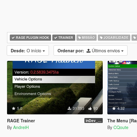
RAGE PLUGIN HOOK
TRAINER
MISSÃO
JOGABILIDADE
Desde:
O início
Ordenar por:
Últimos envios
5.0
31.053
93
4.32
RAGE Trainer
The Menu [Ra
inDev_0.4.145 (16112)
By
AndreiH
By
CQoute