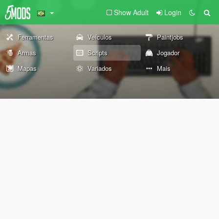
Show Adult
Login
Ferramentas
Veículos
Paintjobs
Armas
Scripts
Jogador
Mapas
Variados
Mais