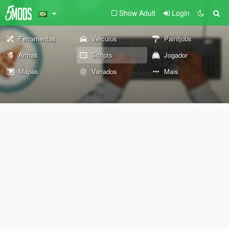
Show Adult
Login
Ferramentas
Veículos
Paintjobs
Armas
Scripts
Jogador
Mapas
Variados
Mais