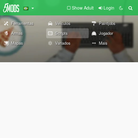
Show Adult
Login
Ferramentas
Veículos
Paintjobs
Armas
Scripts
Jogador
Mapas
Variados
Mais