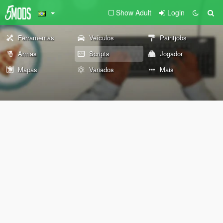
Show Adult
Login
Ferramentas
Veículos
Paintjobs
Armas
Scripts
Jogador
Mapas
Variados
Mais