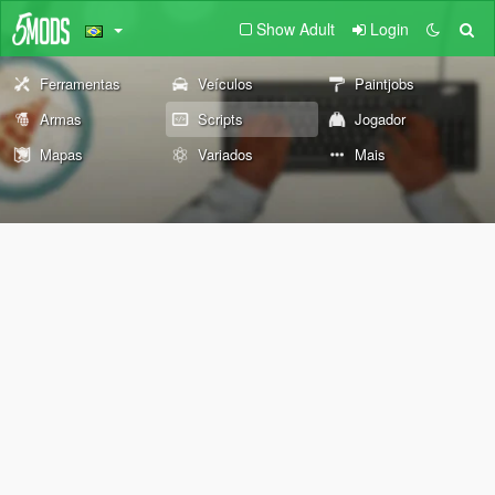
Show Adult
Login
Ferramentas
Veículos
Paintjobs
Armas
Scripts
Jogador
Mapas
Variados
Mais