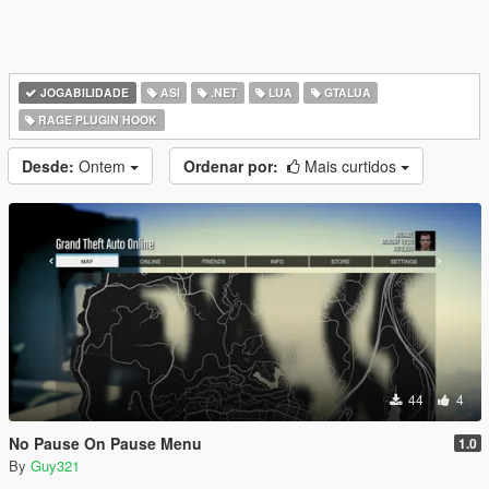
JOGABILIDADE
ASI
.NET
LUA
GTALUA
RAGE PLUGIN HOOK
Desde:
Ontem
Ordenar por:
Mais curtidos
44
4
No Pause On Pause Menu
1.0
By
Guy321