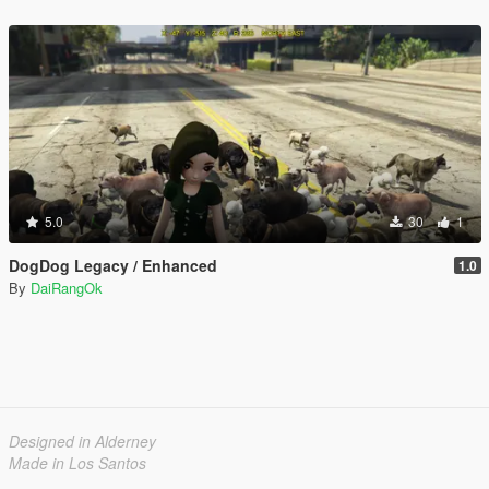
5.0
30
1
DogDog Legacy / Enhanced
1.0
By
DaiRangOk
Designed in Alderney
Made in Los Santos