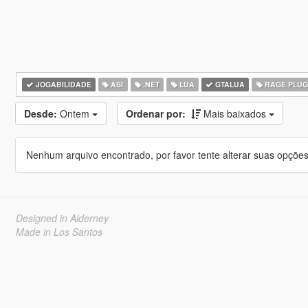
JOGABILIDADE
ASI
.NET
LUA
GTALUA
RAGE PLUG
Desde:
Ontem
Ordenar por:
Mais baixados
Nenhum arquivo encontrado, por favor tente alterar suas opções 
Designed in Alderney
Made in Los Santos