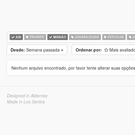
ASI
TRAINER
MISSÃO
JOGABILIDADE
VEÍCULOS
J
Desde:
Semana passada
Ordenar por:
Mais avaliad
Nenhum arquivo encontrado, por favor tente alterar suas opções 
Designed in Alderney
Made in Los Santos