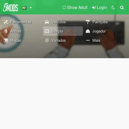
Show Adult
Login
Ferramentas
Veículos
Paintjobs
Armas
Scripts
Jogador
Mapas
Variados
Mais