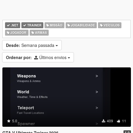
.NET
TRAINER
MISSÃO
JOGABILIDADE
VEÍCULOS
JOGADOR
ARMAS
Desde:
Semana passada
Ordenar por:
Últimos envios
5.0
409
11
GTA V Ultimate Trainer 2026
1.0