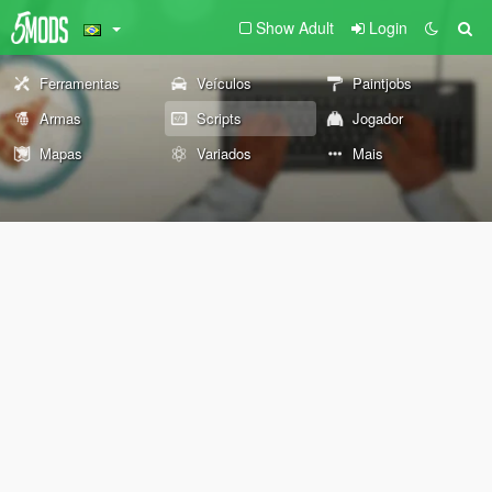
Show Adult
Login
Ferramentas
Veículos
Paintjobs
Armas
Scripts
Jogador
Mapas
Variados
Mais