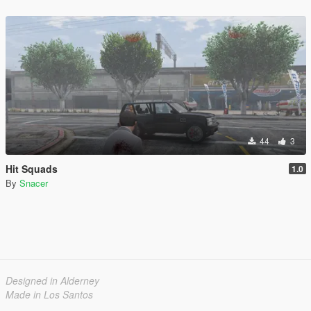
44
3
Hit Squads
1.0
By
Snacer
Designed in Alderney
Made in Los Santos