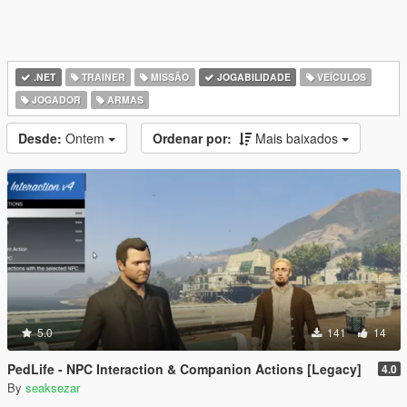
.NET
TRAINER
MISSÃO
JOGABILIDADE
VEÍCULOS
JOGADOR
ARMAS
Desde:
Ontem
Ordenar por:
Mais baixados
5.0
141
14
PedLife - NPC Interaction & Companion Actions [Legacy]
4.0
By
seaksezar