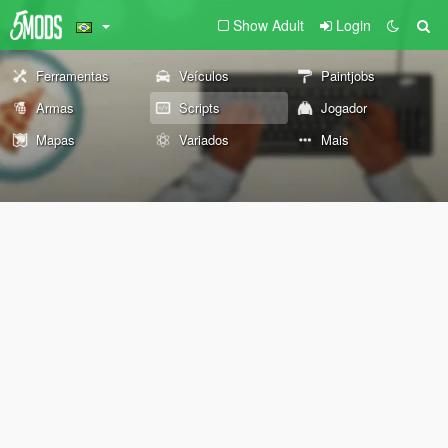
Show Adult
Login
Ferramentas
Veículos
Paintjobs
Armas
Scripts
Jogador
Mapas
Variados
Mais