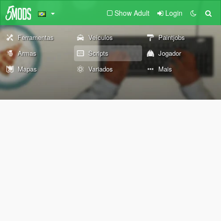
Show Adult
Login
Ferramentas
Veículos
Paintjobs
Armas
Scripts
Jogador
Mapas
Variados
Mais