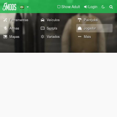
Show Adult
Login
Ferramentas
Veículos
Paintjobs
Armas
Scripts
Jogador
Mapas
Variados
Mais