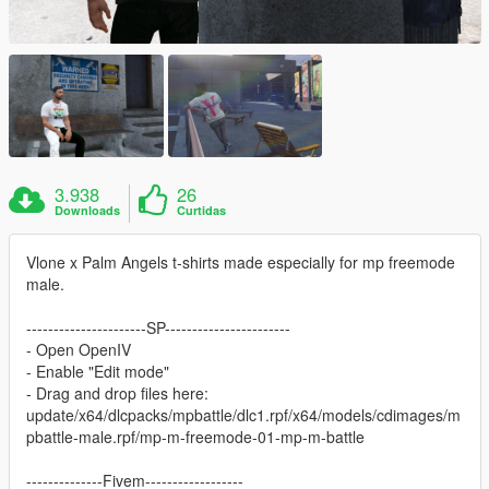
3.938
26
Downloads
Curtidas
Vlone x Palm Angels t-shirts made especially for mp freemode
male.
----------------------SP-----------------------
- Open OpenIV
- Enable "Edit mode"
- Drag and drop files here:
update/x64/dlcpacks/mpbattle/dlc1.rpf/x64/models/cdimages/m
pbattle-male.rpf/mp-m-freemode-01-mp-m-battle
--------------Fivem------------------