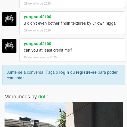
29 de julho de 2020
yungsoul2100
u didn't even bother findin textures by ur own nigga
29 de julho de 2020
yungsoul2100
can you at least credit me?
07 de fevereiro de 2025
Junte-se à conversa! Faça o
login
ou
registre-se
para poder
comentar.
More mods by
doti
: