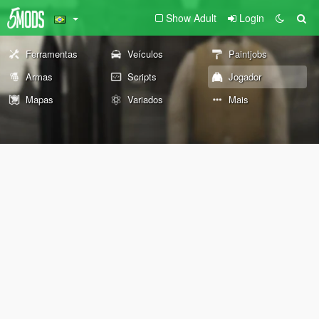
Show Adult
Login
Ferramentas
Veículos
Paintjobs
Armas
Scripts
Jogador
Mapas
Variados
Mais