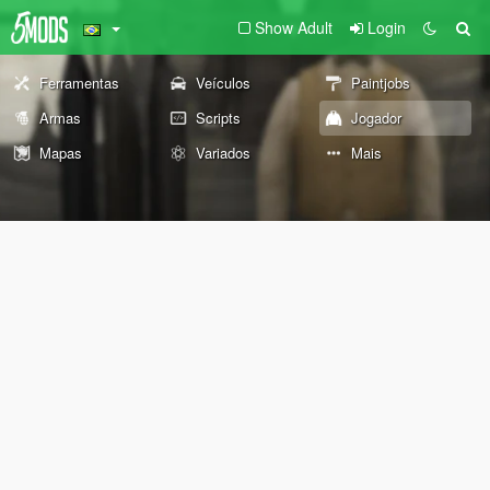
Show Adult
Login
Ferramentas
Veículos
Paintjobs
Armas
Scripts
Jogador
Mapas
Variados
Mais