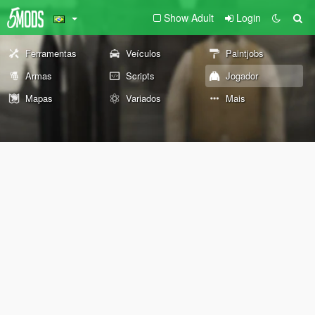
Show Adult
Login
Ferramentas
Veículos
Paintjobs
Armas
Scripts
Jogador
Mapas
Variados
Mais