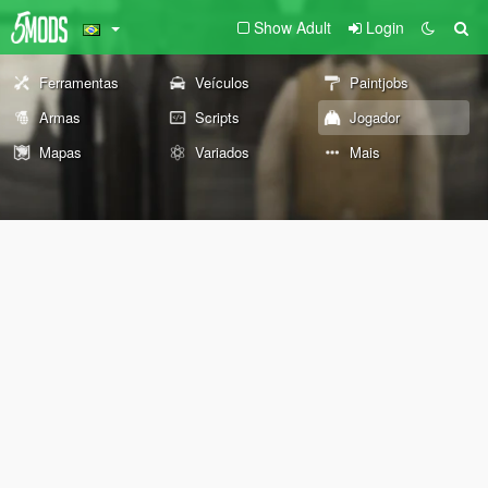
Show Adult
Login
Ferramentas
Veículos
Paintjobs
Armas
Scripts
Jogador
Mapas
Variados
Mais