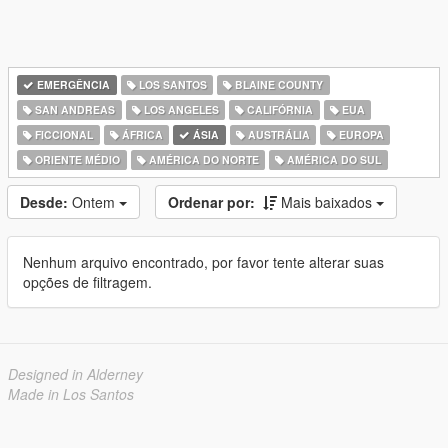
EMERGÊNCIA
LOS SANTOS
BLAINE COUNTY
SAN ANDREAS
LOS ANGELES
CALIFÓRNIA
EUA
FICCIONAL
ÁFRICA
ÁSIA
AUSTRÁLIA
EUROPA
ORIENTE MÉDIO
AMÉRICA DO NORTE
AMÉRICA DO SUL
Desde:
Ontem
Ordenar por:
Mais baixados
Nenhum arquivo encontrado, por favor tente alterar suas
opções de filtragem.
Designed in Alderney
Made in Los Santos