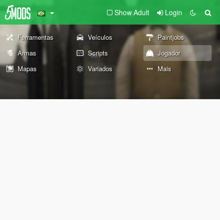
Show Adult
Login
Ferramentas
Veículos
Paintjobs
Armas
Scripts
Jogador
Mapas
Variados
Mais