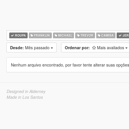
ROUPA
FRANKLIN
MICHAEL
TREVOR
CAMISA
JER
Desde:
Mês passado
Ordenar por:
Mais avaliados
Nenhum arquivo encontrado, por favor tente alterar suas opções 
Designed in Alderney
Made in Los Santos