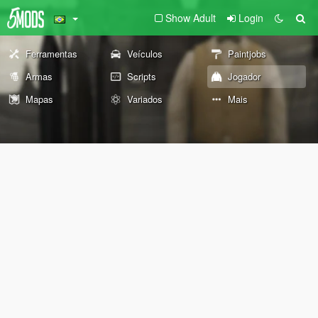
Show Adult
Login
Ferramentas
Veículos
Paintjobs
Armas
Scripts
Jogador
Mapas
Variados
Mais