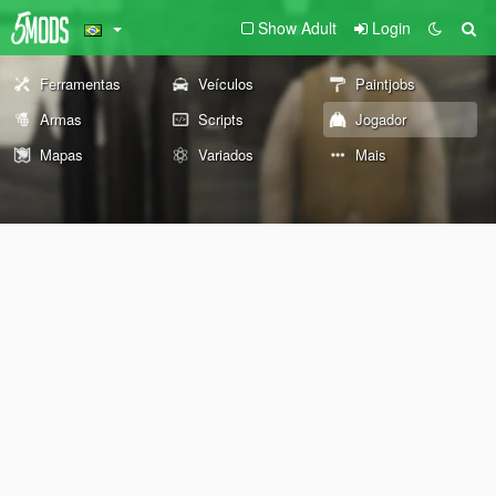
Show Adult
Login
Ferramentas
Veículos
Paintjobs
Armas
Scripts
Jogador
Mapas
Variados
Mais