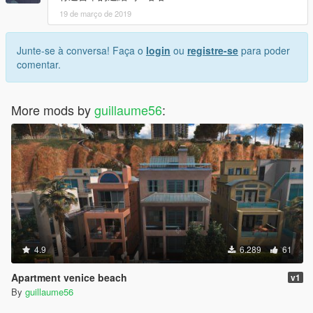
19 de março de 2019
Junte-se à conversa! Faça o
login
ou
registre-se
para poder
comentar.
More mods by
guillaume56
:
4.9
6.289
61
Apartment venice beach
v1
By
guillaume56