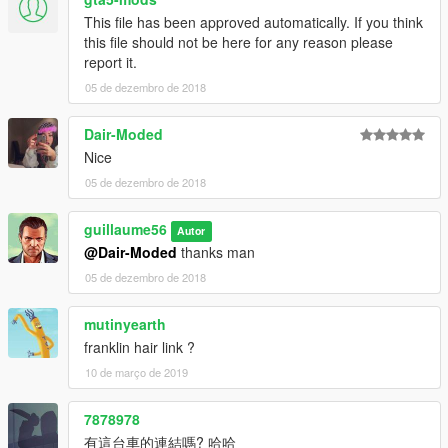
This file has been approved automatically. If you think
this file should not be here for any reason please
report it.
05 de dezembro de 2018
Dair-Moded
Nice
05 de dezembro de 2018
guillaume56
Autor
@Dair-Moded
thanks man
05 de dezembro de 2018
mutinyearth
franklin hair link ?
10 de março de 2019
7878978
有這台車的連結嗎? 哈哈