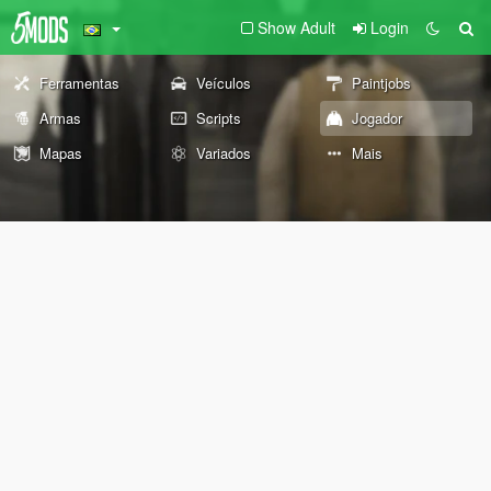
Show Adult
Login
Ferramentas
Veículos
Paintjobs
Armas
Scripts
Jogador
Mapas
Variados
Mais