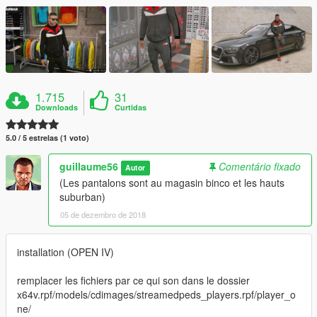
1.715
31
Downloads
Curtidas
5.0 / 5 estrelas (1 voto)
guillaume56
Comentário fixado
Autor
(Les pantalons sont au magasin binco et les hauts
suburban)
05 de dezembro de 2018
installation (OPEN IV)
remplacer les fichiers par ce qui son dans le dossier
x64v.rpf/models/cdimages/streamedpeds_players.rpf/player_o
ne/