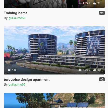
1.791
21
Training barca
v1
By
guillaume56
4.8
4.219
50
turquoise design apartment
v2
By
guillaume56