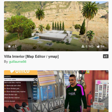
4.5
6.943
84
Villa Interior [Map Editor / ymap]
v1
By
guillaume56