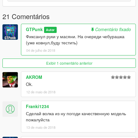
But, who knows...
+
21 Comentários
Everything rigged pretty good
-
There are soo little holes, almost unseen. Only i can see
GTPunk
Comentário fixado
Autor
them...
Фиксанул руки у масяни. На очереди чебурашка
(уже ковнул,буду тестить)
04 de julho de 2018
Exibir 1 comentário anterior
AKROM
Ok.
12 de maio de 2018
Franki1234
Сделай волка из ну погоди качественную модель
пожалуйста
13 de maio de 2018