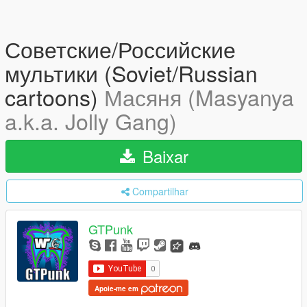
Советские/Российские
мультики (Soviet/Russian
cartoons)
Масяня (Masyanya
a.k.a. Jolly Gang)
Baixar
Compartilhar
GTPunk
Apoie-me em