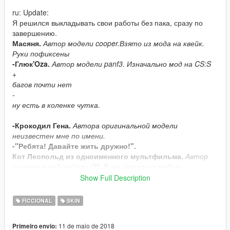
ru: Update:
Я решился выкладывать свои работы без пака, сразу по
завершению.
Масяня.
Автор модели cooper.Взято из мода на квейк.
Руки пофиксены
-Глюк'Oza.
Автор модели panf3. Изначально мод на CS:S
+
багов почти нет
-
ну есть в коленке чутка.
-Крокодил Гена.
Автора оригинальной модели
неизвестен мне по имени.
-"Ребята! Давайте жить дружно!".
Кот Леопольд из одноименного мультфильма.
Автор
оригинальной модели Oll. Я же упростил модель,
сократив количество полигонов и создав новую УВВ-
Show Full Description
развёртку и текстуру. Вообще в планах пак советских
мультиков, но делаю я всё долго и муторно,и вообще не
FICCIONAL
SKIN
обещаю. Хотя...
+
11 de maio de 2018
Primeiro envio:
всё норм в риге