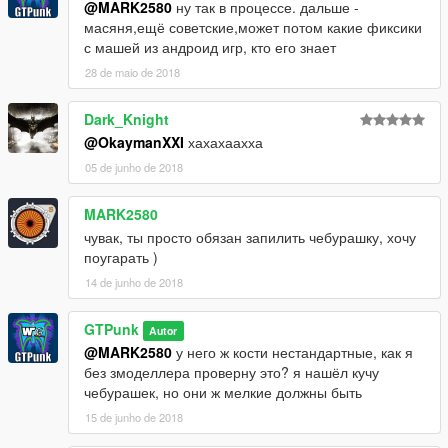
@MARK2580
ну так в процессе. дальше -
масяня,ещё советские,может потом какие фиксики
с машей из андроид игр, кто его знает
28 de maio de 2018
Dark_Knight
@OkaymanXXI
хахахаахха
05 de junho de 2018
MARK2580
чувак, ты просто обязан запилить чебурашку, хочу
поугарать )
14 de junho de 2018
GTPunk
Autor
@MARK2580
у него ж кости нестандартные, как я
без змоделлера проверну это? я нашёл кучу
чебурашек, но они ж мелкие должны быть
15 de junho de 2018