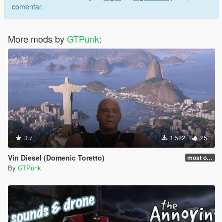
comentar.
More mods by
GTPunk
:
3.7
1.522
25
Vin Diesel (Domenic Toretto)
most of bugs fixed (but not really) (to be honest)
By
GTPunk