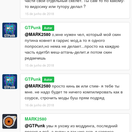
части свой отдельный скелет. Ты сам то по какому-
то видосику или тутору делал ?
15 de junho de 2018
GTPunk
Autor
@MARK2580
о,мне нужен чел, который мой скин
путина ковнет в гаррис мод,а то я одного
попросил,но нема не делает...просто на каждую
часть едитбл меш-аттачь-делит.и потом скин
редакчишь
15 de junho de 2018
GTPunk
Autor
@MARK2580
просто кинь вк или стим- я тебе ты
мне. не надо будет те ничего компилировать как в
соурсе, строчить моды буш прям подряд
16 de junho de 2018
MARK2580
@GTPunk
увы я ухожу из моддинга, последний
проект и всё, а путин и так уже есть в гаррисе