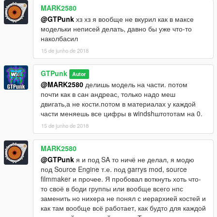
MARK2580
@GTPunk
хз хз я вообще не вкурил как в максе
модельки неписей делать, давно бы уже что-то
наколбасил
15 de junho de 2018
GTPunk
Autor
@MARK2580
делишь модель на части. потом
почти как в сан андреас, только надо меш
двигать,а не кости.потом в материалах у каждой
части меняешь все цифры в windshштототам на 0.
15 de junho de 2018
MARK2580
@GTPunk
я и под SA то ничё не делал, я модю
под Source Engine т.е. под garrys mod, source
filmmaker и прочее. Я пробовал воткнуть хоть что-
то своё в боди группы или вообще всего нпс
заменить но нихера не понял с иерархией костей и
как там вообще всё работает, как будто для каждой