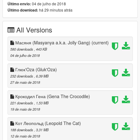
04 de julho de 2018
Último envio:
-
há 29 minutos atrás
Último download:
есть маааахонькие, почти незаметные дырочки. Ну
совсем уж незаметные, Только я их нахожу...
en:Update:
All Versions
I decided to upload all my mods without pack, just when i
finished it.
Masyanya a.k.a. Jolly from Jolly Gang quest game.
Масяня (Masyanya a.k.a. Jolly Gang)
(current)
Author
of original model is cooper. from quake mod. Fixed bugs in
580 downloads
, 443 KB
arms.
04 de julho de 2018
-Gluk'Oza.
Author of original model is panf3. Originally mod for
CS:Source
Глюк'Oza (Gluk'Oza)
+
232 downloads
, 6,39 MB
have almost no bugs
27 de maio de 2018
-
maybe there are some in knee
Крокодил Гена (Gena The Crocodile)
221 downloads
, 1,53 MB
-Gena The Crocodile from soviet cartoon.
Author of original
19 de maio de 2018
model is unknown.
-Leopold The Cat from old soviet cartoon.
Author of original
Кот Леопольд (Leopold The Cat)
model is Oll. I just optimized model's polygons and created new
UVW and texture. I have in mind pack of soviet cartoons, but i
188 downloads
, 3,31 MB
do everything veery long and i'm cant say sure if pack will be.
12 de maio de 2018