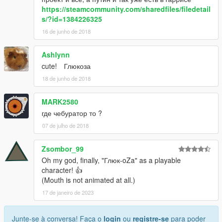
https://steamcommunity.com/sharedfiles/filedetail
s/?id=1384226325
16 de junho de 2018
Ashlynn
cute! Глюкоза
18 de junho de 2018
MARK2580
где чебуратор то ?
07 de julho de 2018
Zsombor_99
Oh my god, finally, "Глюк-oZa" as a playable
character! 👍
(Mouth is not animated at all.)
17 de janeiro de 2023
Junte-se à conversa! Faça o
login
ou
registre-se
para poder