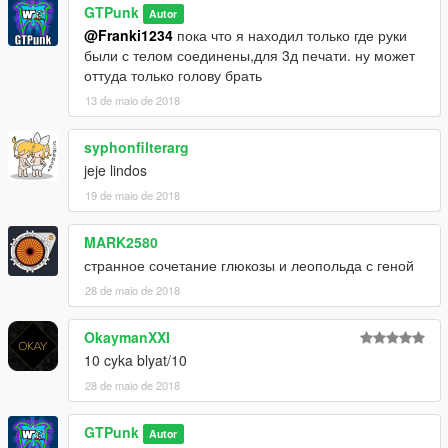
GTPunk
Autor
@Franki1234
пока что я находил только где руки
были с телом соединены,для 3д печати. ну может
оттуда только голову брать
13 de maio de 2018
syphonfilterarg
jeje lindos
19 de maio de 2018
MARK2580
странное сочетание глюкозы и леопольда с геной
28 de maio de 2018
OkaymanXXI
10 cyka blyat/10
28 de maio de 2018
GTPunk
Autor