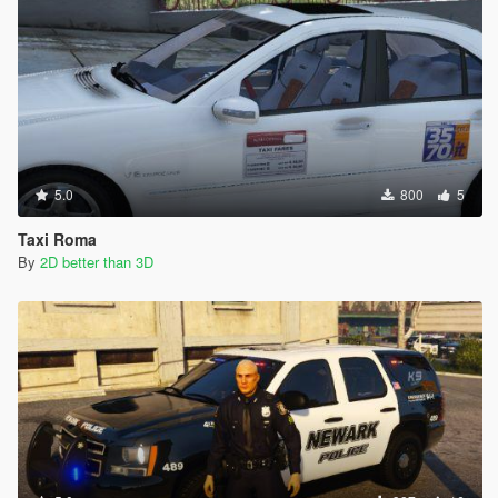
5.0
800
5
Taxi Roma
By
2D better than 3D