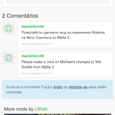
2 Comentários
mandrikov96
Пожалуйста сделаете мод на изменения Майкла
на Вито Скаллета из Mafia 3
09 de setembro de 2017
mandrikov96
Please make a mod on Michael's changes to Vito
Scallet from Mafia 3
09 de setembro de 2017
Junte-se à conversa! Faça o
login
ou
registre-se
para poder
comentar.
More mods by
LtRob
: