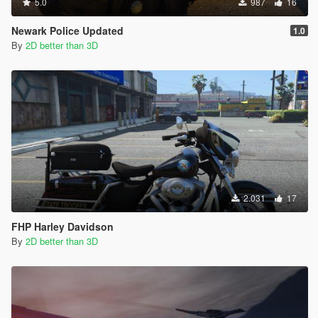
5.0
987
16
Newark Police Updated
1.0
By
2D better than 3D
2.031
17
FHP Harley Davidson
By
2D better than 3D