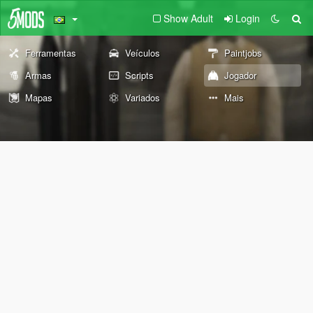
Show Adult
Login
Ferramentas
Veículos
Paintjobs
Armas
Scripts
Jogador
Mapas
Variados
Mais