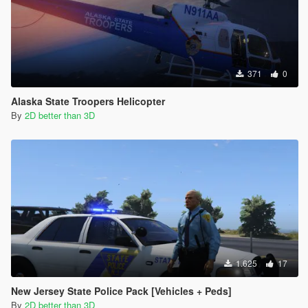
371
0
Alaska State Troopers Helicopter
By
2D better than 3D
1.625
17
New Jersey State Police Pack [Vehicles + Peds]
By
2D better than 3D