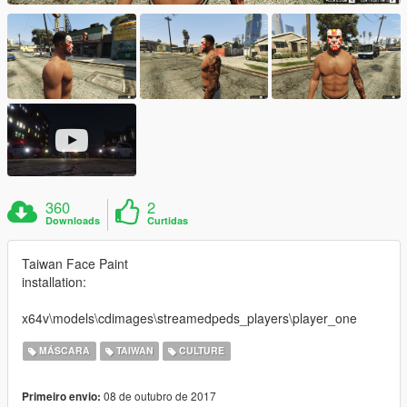
360
2
Downloads
Curtidas
Taiwan Face Paint
installation:
x64v\models\cdimages\streamedpeds_players\player_one
MÁSCARA
TAIWAN
CULTURE
08 de outubro de 2017
Primeiro envio: