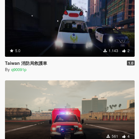
5.0
1.143
2
Taiwan 消防局救護車
1.0
By
q90091p
561
4