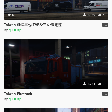
5.0
1.270
6
Taiwan SNG車包(TVBS/三立/壹電視)
1.0
By
q90091p
1.774
2
Taiwan Firetruck
1.0
By
q90091p