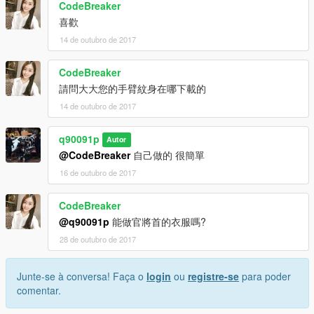
CodeBreaker
喜歡
14 de outubro de 2017
CodeBreaker
請問大大您的手臂紋身在哪下載的
14 de outubro de 2017
q90091p
Autor
@CodeBreaker
自己做的 很簡單
16 de outubro de 2017
CodeBreaker
@q90091p
能做官將首的衣服嗎?
28 de outubro de 2017
Junte-se à conversa! Faça o
login
ou
registre-se
para poder
comentar.