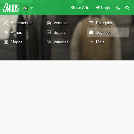
Show Adult
Login
Ferramentas
Veículos
Paintjobs
Armas
Scripts
Jogador
Mapas
Variados
Mais