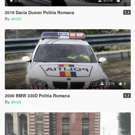
5.0
5.016
12
2019 Dacia Duster Politia Romana
1.1
By
alin23
1.276
4
2006 BMW 330D Politia Romana
1.1
By
alin23