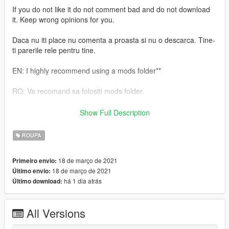
If you do not like it do not comment bad and do not download
it. Keep wrong opinions for you.
Daca nu iti place nu comenta a proasta si nu o descarca. Tine-
ti parerile rele pentru tine.
EN: I highly recommend using a mods folder**
RO: Va recomand sa folositi mods folder.
RO: Veti gasi instructiunile de instalare inauntrul.
Show Full Description
EN: You will find the installation instructions inside.
ROUPA
Daca iti place ceea ce fac , nu uita sa lasi o apreciere.
18 de março de 2021
Primeiro envio:
18 de março de 2021
Último envio:
If you like what I do, don't forget to leave an appreciation
há 1 dia atrás
Último download:
All Versions