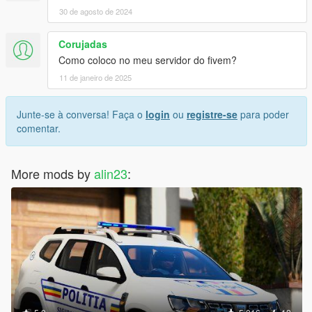
30 de agosto de 2024
Corujadas
Como coloco no meu servidor do fivem?
11 de janeiro de 2025
Junte-se à conversa! Faça o
login
ou
registre-se
para poder
comentar.
More mods by
alin23
: