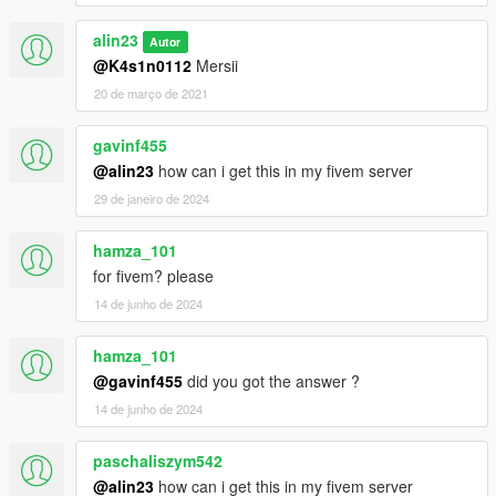
alin23
Autor
@K4s1n0112
Mersii
20 de março de 2021
gavinf455
@alin23
how can i get this in my fivem server
29 de janeiro de 2024
hamza_101
for fivem? please
14 de junho de 2024
hamza_101
@gavinf455
did you got the answer ?
14 de junho de 2024
paschaliszym542
@alin23
how can i get this in my fivem server