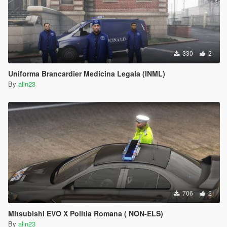
330
2
Uniforma Brancardier Medicina Legala (INML)
By
alin23
706
2
Mitsubishi EVO X Politia Romana ( NON-ELS)
By
alin23