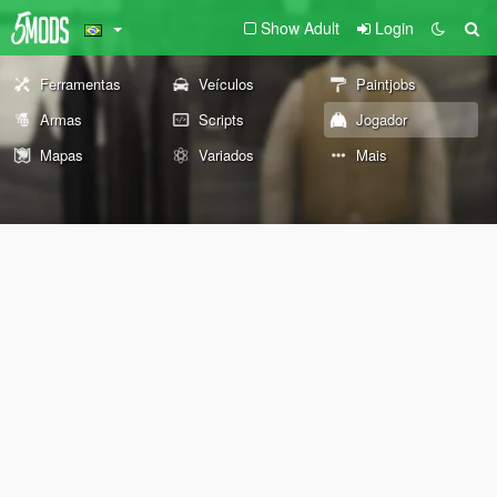
Show Adult
Login
Ferramentas
Veículos
Paintjobs
Armas
Scripts
Jogador
Mapas
Variados
Mais