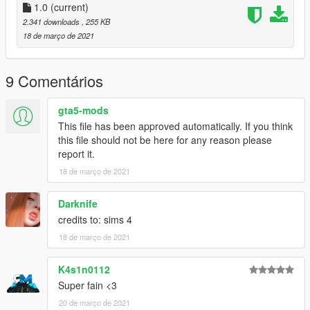
1.0
(current)
2.341 downloads
, 255 KB
18 de março de 2021
9 Comentários
gta5-mods
This file has been approved automatically. If you think
this file should not be here for any reason please
report it.
18 de março de 2021
Darknife
credits to: sims 4
18 de março de 2021
K4s1n0112
Super fain <3
20 de março de 2021