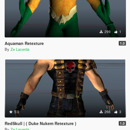
299
1
Aquaman Retexture
1.0
By
Ze Lacerda
5.0
266
3
RedSkull | ( Duke Nukem Retexture )
1.0
By
Ze Lacerda