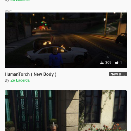
309
1
HumanTorch ( New Body )
New Body
By
Ze Lacerda