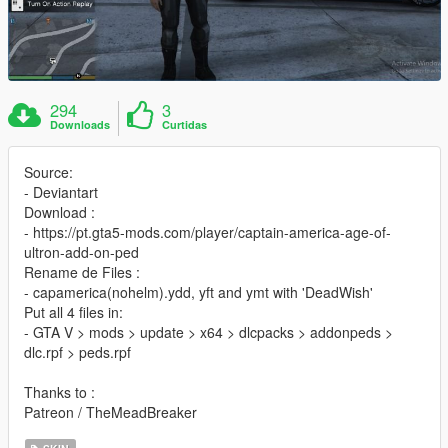
294
3
Downloads
Curtidas
Source:
- Deviantart
Download :
- https://pt.gta5-mods.com/player/captain-america-age-of-
ultron-add-on-ped
Rename de Files :
- capamerica(nohelm).ydd, yft and ymt with 'DeadWish'
Put all 4 files in:
- GTA V > mods > update > x64 > dlcpacks > addonpeds >
dlc.rpf > peds.rpf
Thanks to :
Patreon / TheMeadBreaker