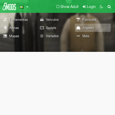
Show Adult
Login
Ferramentas
Veículos
Paintjobs
Armas
Scripts
Jogador
Mapas
Variados
Mais