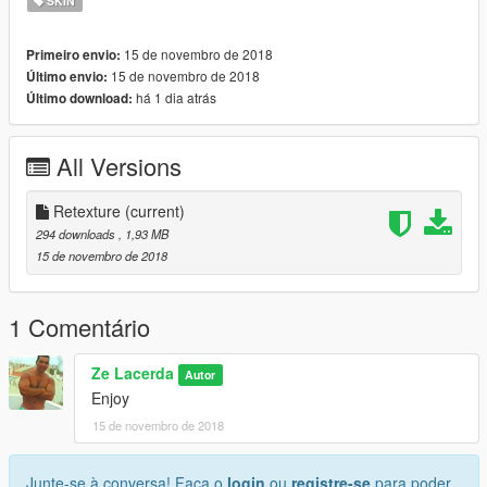
SKIN
15 de novembro de 2018
Primeiro envio:
15 de novembro de 2018
Último envio:
há 1 dia atrás
Último download:
All Versions
Retexture
(current)
294 downloads
, 1,93 MB
15 de novembro de 2018
1 Comentário
Ze Lacerda
Autor
Enjoy
15 de novembro de 2018
Junte-se à conversa! Faça o
login
ou
registre-se
para poder