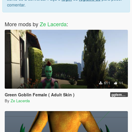
comentar.
More mods by
Ze Lacerda
:
611
11
Green Goblin Female ( Adult Skin )
ggfemale01
By
Ze Lacerda