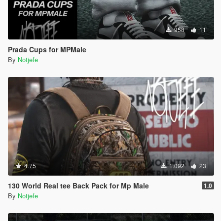
958
11
Prada Cups for MPMale
By
Notjefe
4.75
1.092
23
130 World Real tee Back Pack for Mp Male
1.0
By
Notjefe