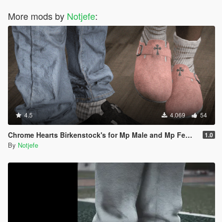
More mods by
Notjefe
:
4.5
4.069
54
Chrome Hearts Birkenstock's for Mp Male and Mp Female
1.0
By
Notjefe