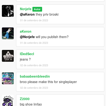
Notjefe
Autor
@aKeron
they priv broski
01 de setembro de 2023
aKeron
@Notjefe
will you publish them?
01 de setembro de 2023
IDedSecI
jeans ?
02 de setembro de 2023
babaabeenbleedin
broo please make this for singleplayer
02 de setembro de 2023
Z2000
big shoe lmfao