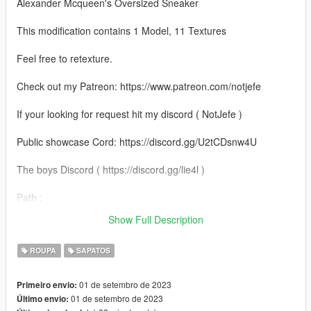
Alexander Mcqueen's Oversized Sneaker
This modification contains 1 Model, 11 Textures
Feel free to retexture.
Check out my Patreon: https://www.patreon.com/notjefe
If your looking for request hit my discord ( NotJefe )
Public showcase Cord: https://discord.gg/U2tCDsnw4U
The boys Discord ( https://discord.gg/lie4l )
Path :
mods\x64v.rpf\models\cdimages\streamedpeds_mp.rpf\mp_m_
Show Full Description
freemode_01
ROUPA
SAPATOS
01 de setembro de 2023
Primeiro envio:
01 de setembro de 2023
Último envio: