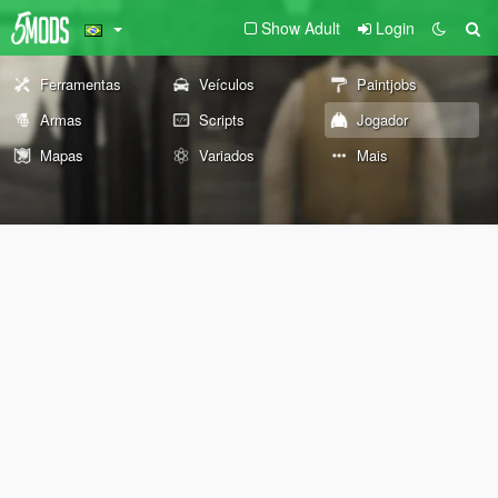
Show Adult
Login
Ferramentas
Veículos
Paintjobs
Armas
Scripts
Jogador
Mapas
Variados
Mais