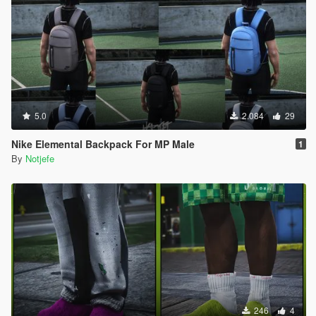
5.0
2.084
29
Nike Elemental Backpack For MP Male
1
By
Notjefe
246
4