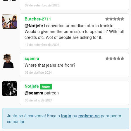
02 de setembro de 2023
Butcher-2711
@Notjefe
i converted ur medium afro to franklin.
Would u give me the permission to upload it? With full
credits ofc. Alot of people are asking for it.
17 de setembro de 2023
sqamra
Where that jeans are from?
03 de abril de 2024
Notjefe
Autor
@sqamra
patreon
03 de julho de 2024
Junte-se à conversa! Faça o
login
ou
registre-se
para poder
comentar.