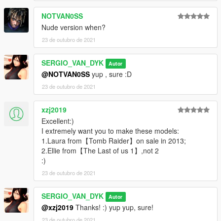
GTA IV MODS Blog:
NOTVAN0SS
https://sergiovandykmodsgtaiv.blogspot.com/
Nude version when?
23 de outubro de 2021
GTA SA MODS Blog:
SERGIO_VAN_DYK
https://sergiovandyk.blogspot.com/
Autor
@NOTVAN0SS
yup , sure :D
23 de outubro de 2021
xzj2019
Excellent:)
I extremely want you to make these models:
1.Laura from【Tomb Raider】on sale in 2013;
2.Ellie from【The Last of us 1】,not 2
:)
23 de outubro de 2021
SERGIO_VAN_DYK
Autor
@xzj2019
Thanks! :) yup yup, sure!
23 de outubro de 2021