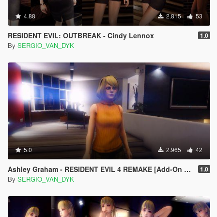
4.88
2.815
53
RESIDENT EVIL: OUTBREAK - Cindy Lennox
1.0
By
SERGIO_VAN_DYK
5.0
2.965
42
Ashley Graham - RESIDENT EVIL 4 REMAKE [Add-On Ped]
1.0
By
SERGIO_VAN_DYK