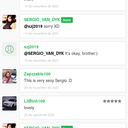
14 de novembro de 2021
SERGIO_VAN_DYK
Autor
@xzj2019
sorry XD
14 de novembro de 2021
xzj2019
@SERGIO_VAN_DYK
It's okay, brother:)
15 de novembro de 2021
Zapzzable100
This is very sexy Sergio :D
29 de novembro de 2021
LilBinh109
lovely
25 de agosto de 2023
SERGIO_VAN_DYK