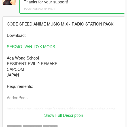
Thanks for your support!
22 de outubro de 2021
CODE SPEED ANIME MUSIC MIX - RADIO STATION PACK
Download:
SERGIO_VAN_DYK MODS
.
Ada Wong School
RESIDENT EVIL 2 REMAKE
CAPCOM
JAPAN
Requirements:
AddonPeds
https://es.gta5-mods.com/scripts/addonpeds-asi-pedselector
Show Full Description
Installation: