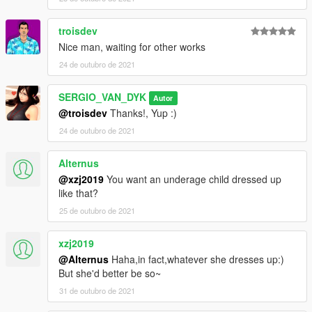
troisdev
Nice man, waiting for other works
24 de outubro de 2021
SERGIO_VAN_DYK
Autor
@troisdev
Thanks!, Yup :)
24 de outubro de 2021
Alternus
@xzj2019
You want an underage child dressed up
like that?
25 de outubro de 2021
xzj2019
@Alternus
Haha,in fact,whatever she dresses up:)
But she'd better be so~
31 de outubro de 2021