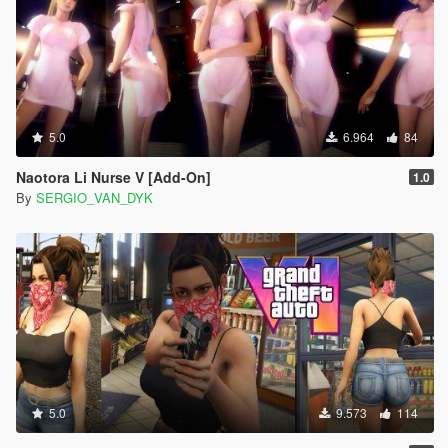
5.0
6.964
84
Naotora Li Nurse V [Add-On]
1.0
By
SERGIO_VAN_DYK
5.0
9.573
114