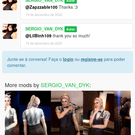
Autor
@Zapzzable100
Thanks :3
19 de dezembro de 2023
SERGIO_VAN_DYK
Autor
@LilBinh109
thank you so much!
19 de dezembro de 2023
Junte-se à conversa! Faça o
login
ou
registre-se
para poder
comentar.
More mods by
SERGIO_VAN_DYK
: