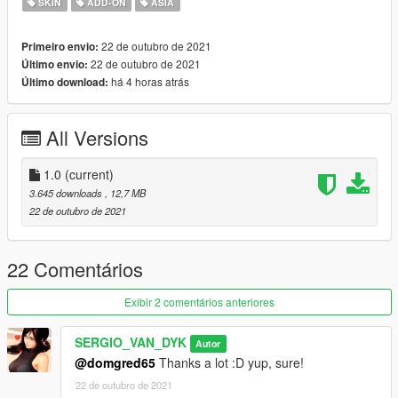
SKIN
ADD-ON
ÁSIA
1 -Using OpenIV, put all files into: GTA
V\mods\update\x64\dlcpacks\addonpeds\dlc.rpf\peds.rpf
22 de outubro de 2021
Primeiro envio:
22 de outubro de 2021
Último envio:
2 -Run AddonPeds (Run as admin)
há 4 horas atrás
Último download:
3 -Click "New Ped" input the name "Ada_Wong" or
"Ada_Wong_2"
All Versions
Set Ped Type to "Female" and Is streamed "False".
1.0
(current)
press REBUILD.
3.645 downloads
, 12,7 MB
22 de outubro de 2021
Done
SERGIO VAN DYK MODS
22 Comentários
THE INTERNATIONAL MODS
Exibir 2 comentários anteriores
GTA V MODS Blog:
SERGIO_VAN_DYK
Autor
@domgred65
Thanks a lot :D yup, sure!
https://sergiovandykmodsgtav.blogspot.com/
22 de outubro de 2021