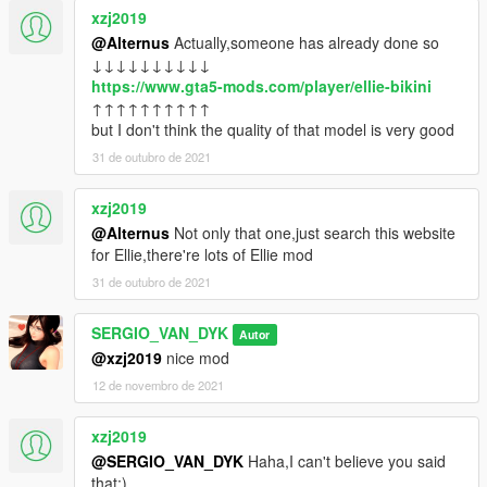
xzj2019
@Alternus
Actually,someone has already done so
↓↓↓↓↓↓↓↓↓↓
https://www.gta5-mods.com/player/ellie-bikini
↑↑↑↑↑↑↑↑↑↑
but I don't think the quality of that model is very good
31 de outubro de 2021
xzj2019
@Alternus
Not only that one,just search this website
for Ellie,there're lots of Ellie mod
31 de outubro de 2021
SERGIO_VAN_DYK
Autor
@xzj2019
nice mod
12 de novembro de 2021
xzj2019
@SERGIO_VAN_DYK
Haha,I can't believe you said
that:)