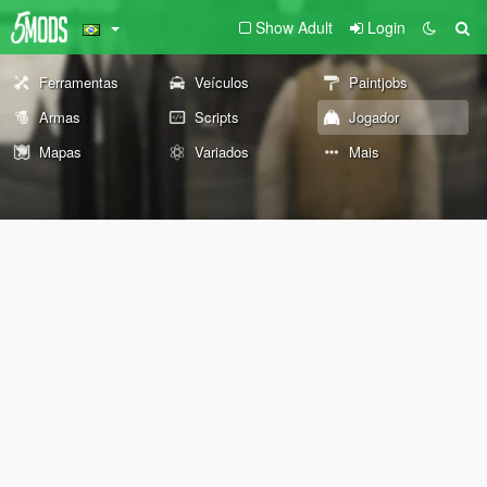
Show Adult
Login
Ferramentas
Veículos
Paintjobs
Armas
Scripts
Jogador
Mapas
Variados
Mais