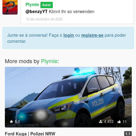
Plymie
Autor
@benzyYT
Könnt ihr so verwenden
10 de novembro de 2022
Junte-se à conversa! Faça o
login
ou
registre-se
para poder
comentar.
More mods by
Plymie
:
5.0
4.453
11
Ford Kuga | Polizei NRW
1.1