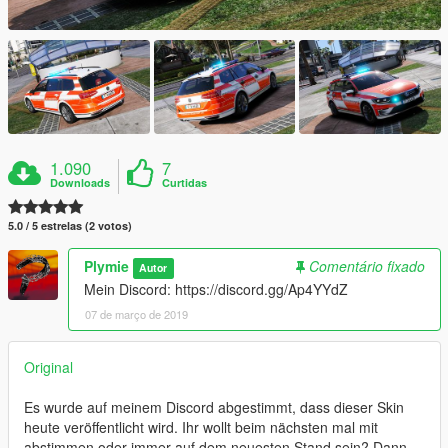
1.090
7
Downloads
Curtidas
5.0 / 5 estrelas (2 votos)
Plymie
Comentário fixado
Autor
Mein Discord: https://discord.gg/Ap4YYdZ
07 de março de 2019
Original
Es wurde auf meinem Discord abgestimmt, dass dieser Skin
heute veröffentlicht wird. Ihr wollt beim nächsten mal mit
abstimmen oder immer auf dem neuesten Stand sein? Dann