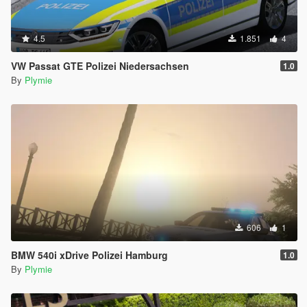
4.5
1.851
4
VW Passat GTE Polizei Niedersachsen
1.0
By
Plymie
606
1
BMW 540i xDrive Polizei Hamburg
1.0
By
Plymie