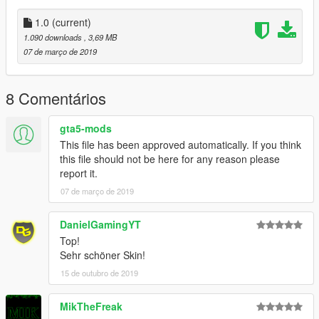
Traffic Cone: Rockstar Games
Brush: Rockstar Games
1.0
(current)
Fire Extinguisher: Rockstar Games
1.090 downloads
, 3,69 MB
Skin: Plymie
07 de março de 2019
Window Textures: Plymie
Handling Line: Chris Viper
8 Comentários
gta5-mods
This file has been approved automatically. If you think
this file should not be here for any reason please
report it.
07 de março de 2019
DanielGamingYT
Top!
Sehr schöner Skin!
15 de outubro de 2019
MikTheFreak