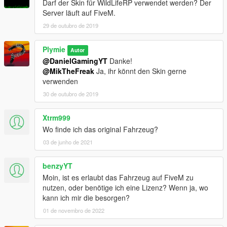
Darf der Skin für WildLifeRP verwendet werden? Der
Server läuft auf FiveM.
29 de outubro de 2019
Plymie
Autor
@DanielGamingYT
Danke!
@MikTheFreak
Ja, ihr könnt den Skin gerne
verwenden
30 de outubro de 2019
Xtrm999
Wo finde ich das original Fahrzeug?
03 de junho de 2021
benzyYT
Moin, ist es erlaubt das Fahrzeug auf FiveM zu
nutzen, oder benötige ich eine Lizenz? Wenn ja, wo
kann ich mir die besorgen?
01 de novembro de 2022