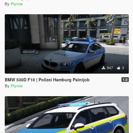
By
Plymie
947
3
BMW 530D F10 | Polizei Hamburg Paintjob
1.0
By
Plymie