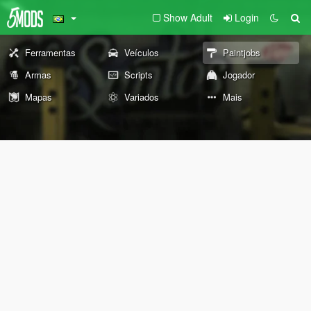
Show Adult
Login
Ferramentas
Veículos
Paintjobs
Armas
Scripts
Jogador
Mapas
Variados
Mais