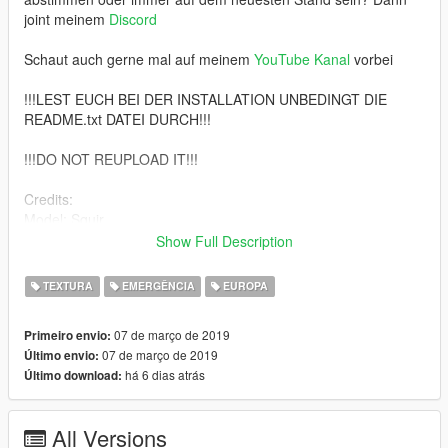
joint meinem
Discord
Schaut auch gerne mal auf meinem
YouTube Kanal
vorbei
!!!LEST EUCH BEI DER INSTALLATION UNBEDINGT DIE
README.txt DATEI DURCH!!!
!!!DO NOT REUPLOAD IT!!!
Credits:
Model: Squir
Model Purchased: London Roleplay Community (LRPC)
Show Full Description
Model Fixes: ObsidianGames
Model Lowering: ObsidianGames
TEXTURA
EMERGÊNCIA
EUROPA
Model Textures: ObsidianGames
Number Plates: Plymie
07 de março de 2019
Primeiro envio:
Premier Hazard Sovereign: ObsidianGames
07 de março de 2019
Último envio:
Premier Hazard Sovereign Textures: ObsidianGames
há 6 dias atrás
Último download:
Premier Hazard Button-Blast: ObsidianGames
Premier Hazard Button-Blast Textures: ObsidianGames
Tetra/4G Dome: ObsidianGames
All Versions
Aerials: ObsidianGames